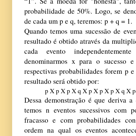
“1”. Se a moeda for "honesta", tant
probabilidade de 50%. Logo, se den
de cada um p e q, teremos: p + q = 1.
Quando temos uma sucessão de event
resultado é obtido através da multipl
cada evento independentemente
denominarmos x para o sucesso e 
respectivas probabilidades forem p e
resultado será obtido por:
p X p X p X q X p X p X p X q X p 
Dessa demonstração é que deriva a d
temos n eventos sucessivos com po
fracasso e com probabilidades con
ordem na qual os eventos acon