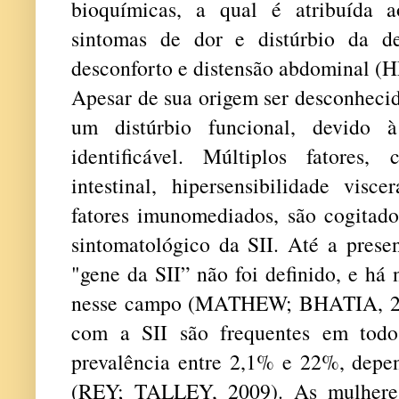
bioquímicas, a qual é atribuída a
sintomas de dor e distúrbio da d
desconforto e distensão abdominal (
Apesar de sua origem ser desconhecid
um distúrbio funcional, devido 
identificável. Múltiplos fatores,
intestinal, hipersensibilidade visce
fatores imunomediados, são cogitado
sintomatológico da SII. Até a prese
"gene da SII” não foi definido, e há
nesse campo (MATHEW; BHATIA, 200
com a SII são frequentes em tod
prevalência entre 2,1% e 22%, depen
(REY; TALLEY, 2009). As mulheres