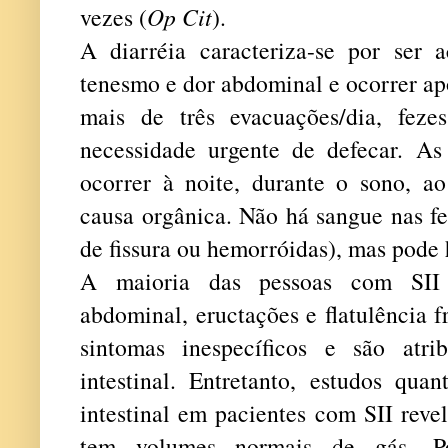
vezes (
Op Cit
).
A diarréia caracteriza-se por ser
tenesmo e dor abdominal e ocorrer a
mais de três evacuações/dia, feze
necessidade urgente de defecar. A
ocorrer à noite, durante o sono, ao
causa orgânica. Não há sangue nas f
de fissura ou hemorróidas), mas pode
A maioria das pessoas com SII 
abdominal, eructações e flatulência 
sintomas inespecíficos e são atr
intestinal. Entretanto, estudos qua
intestinal em pacientes com SII reve
tem volumes normais de gás. Po