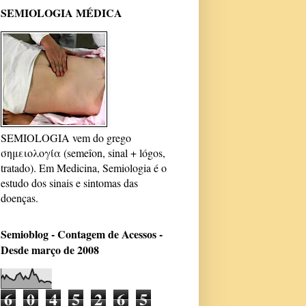
SEMIOLOGIA MÉDICA
SEMIOLOGIA vem do grego
σημειολογία (semeîon, sinal + lógos,
tratado). Em Medicina, Semiologia é o
estudo dos sinais e sintomas das
doenças.
Semioblog - Contagem de Acessos -
Desde março de 2008
6
0
4
5
2
6
5