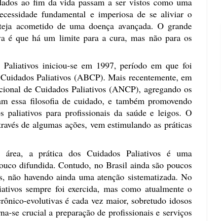
dados ao fim da vida passam a ser vistos como uma
ecessidade fundamental e imperiosa de se aliviar o
teja acometido de uma doença avançada. O grande
va é que há um limite para a cura, mas não para os
 Paliativos iniciou-se em 1997, período em que foi
 Cuidados Paliativos (ABCP). Mais recentemente, em
cional de Cuidados Paliativos (ANCP), agregando os
cam essa filosofia de cuidado, e também promovendo
 paliativos para profissionais da saúde e leigos. O
través de algumas ações, vem estimulando as práticas
a área, a prática dos Cuidados Paliativos é uma
pouco difundida.
Contudo, n
o Brasil ainda são poucos
os, não havendo ainda uma atenção sistematizada. No
aliativos sempre foi exercida, mas como atualmente o
ônico-evolutivas é cada vez maior, sobretudo idosos
a-se crucial a preparação de profissionais e serviços