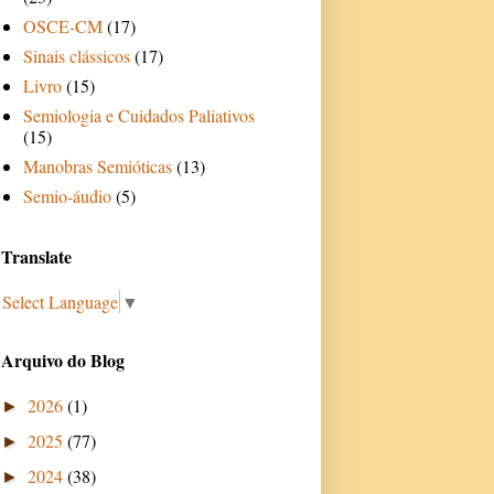
OSCE-CM
(17)
Sinais clássicos
(17)
Livro
(15)
Semiologia e Cuidados Paliativos
(15)
Manobras Semióticas
(13)
Semio-áudio
(5)
Translate
Select Language
▼
Arquivo do Blog
2026
(1)
►
2025
(77)
►
2024
(38)
►