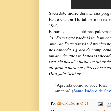
Sacerdote morre durante sua prega
Padre Gaston Hurtubise morreu e
1992.
Foram estas suas últimas palavras:
"A não ser que vocês já tenham co
amor de Deus por nós, é preciso pe
nos conceda a graça de compreend
um de nós, apesar de nossos pecado
isso, ele nos diz: basta um olhar de
ele pronto para nos oferecer seu co
Obrigado, Senhor..."
"Aprenda como se você fosse v
amanhã" (
Santo Isidoro de Sev
Por
Rilva Muñoz
às
08:24
Marcadores:
Formação Humanística
,
Une 