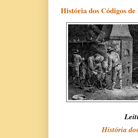
História dos Códigos de
Leit
História do