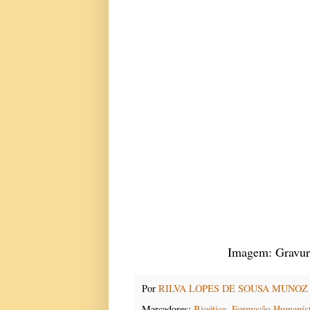
Imagem: Gravura
Por
RILVA LOPES DE SOUSA MUNOZ
Marcadores:
Bioética
,
Formação Humaníst