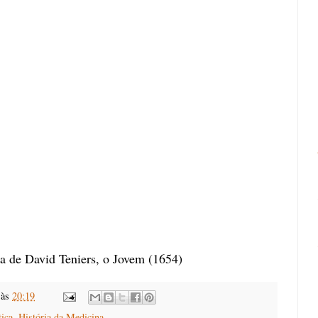
 de David Teniers, o Jovem (1654)
às
20:19
ica
,
História da Medicina