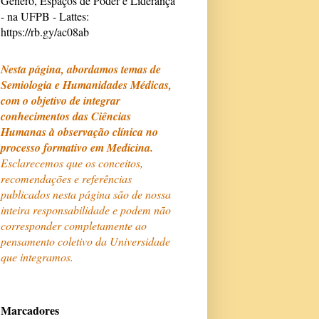
Gênero, Espaços de Poder e Liderança
- na UFPB - Lattes:
https://rb.gy/ac08ab
Nesta página, abordamos temas de
Semiologia e Humanidades Médicas,
com o objetivo de integrar
conhecimentos das Ciências
Humanas à observação clínica no
processo formativo em Medicina.
Esclarecemos que os conceitos,
recomendações e referências
publicados nesta página são de nossa
inteira responsabilidade e podem não
corresponder completamente ao
pensamento coletivo da Universidade
que integramos.
Marcadores