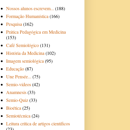
Nossos alunos escrevem...
(188)
Formação Humanística
(166)
Pesquisa
(162)
Prática Pedagógica em Medicina
(153)
Café Semiológico
(131)
História da Medicina
(102)
Imagem semiológica
(95)
Educação
(87)
Une Pensée...
(75)
Semio-vídeos
(42)
Anamnesis
(33)
Semio-Quiz
(33)
Bioética
(25)
Semiotécnica
(24)
Leitura crítica de artigos científicos
(23)