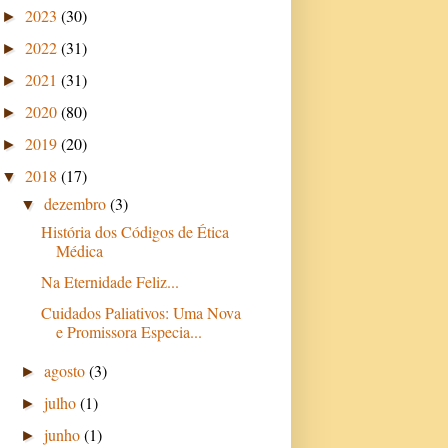
2023
(30)
►
2022
(31)
►
2021
(31)
►
2020
(80)
►
2019
(20)
►
2018
(17)
▼
dezembro
(3)
▼
História dos Códigos de Ética
Médica
Na Eternidade Feliz...
Cuidados Paliativos: Uma Nova
e Promissora Especia...
agosto
(3)
►
julho
(1)
►
junho
(1)
►