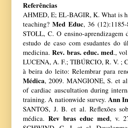
Referências
AHMED, E; EL-BAGIR, K. What is hap
Med Educ
teaching?
, 36 (12):1185
STOLL, C. O ensino-aprendizagem d
estudo de caso com esudantes do ú
Rev. bras. educ. med
medicina.
., vo
LUCENA, A. F.; TIBÚRCIO, R. V. ; 
à beira do leito: Relembrar para
ren
Médica
, 2009.
MANGIONE, S. et al.
of cardiac auscultation during inter
Ann I
training. A nationwide survey.
SANTOS, J. B. et al. Reflexões so
Rev bras educ med
médica.
, v. 2
SCHWIND, C. J. et al. Developmen