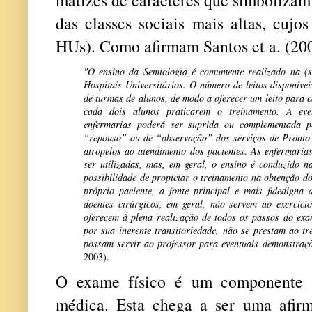
matizes de caracteres que simboliza
das classes sociais mais altas, cuj
HUs). Como afirmam Santos et a. (20
"O ensino da Semiologia é comumente realizado na (s
Hospitais Universitários. O número de leitos disponíve
de turmas de alunos, de modo a oferecer um leito para c
cada dois alunos praticarem o treinamento. A even
enfermarias poderá ser suprida ou complementada pe
“repouso” ou de “observação” dos serviços de Pronto 
atropelos ao atendimento dos pacientes. As enfermaria
ser utilizadas, mas, em geral, o ensino é conduzido n
possibilidade de propiciar o treinamento na obtenção 
próprio paciente, a fonte principal e mais fidedigna 
doentes cirúrgicos, em geral, não servem ao exercício
oferecem à plena realização de todos os passos do exa
por sua inerente transitoriedade, não se prestam ao t
possam ser
vir ao professor para eventuais demonstraç
2003).
O exame físico é um componente i
médica. Esta chega a ser uma afirm