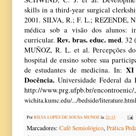
skills in a third-year surgical clerksh
2001.
SILVA, R.; F. L.; REZENDE, N.
médica sob a visão dos alunos: i
Rev. bras. educ. med
curricular.
. 32 
MUÑOZ, R. L. et al. Percepções do
hospital de ensino sobre sua partici
XI
de estudantes de medicina. In:
Docência.
Universidade Federal da P
http://www.prg.ufpb.br/encontroenic
wichita.kumc.edu/.../bedside/literature.htm
Por
RILVA LOPES DE SOUSA MUNOZ
às
21:13
Marcadores:
Café Semiológico
,
Prática Pe