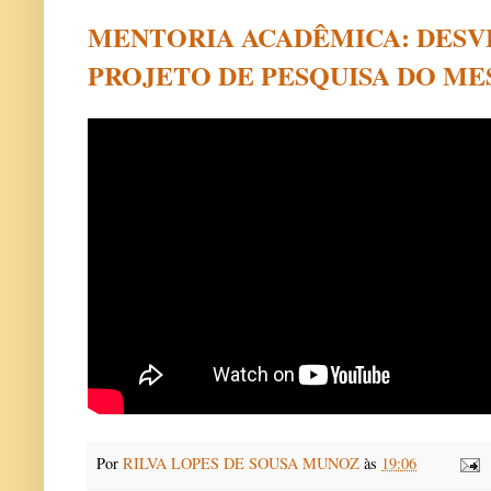
MENTORIA ACADÊMICA: DESV
PROJETO DE PESQUISA DO M
Por
RILVA LOPES DE SOUSA MUNOZ
às
19:06