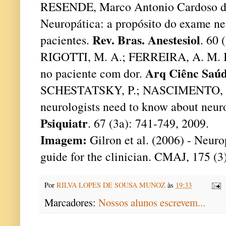
RESENDE, Marco Antonio Cardoso de e
Neuropática: a propósito do exame n
Rev. Bras. Anestesiol
pacientes.
. 60 
RIGOTTI, M. A.; FERREIRA, A. M. I
Arq Ciênc Saú
no paciente com dor.
SCHESTATSKY, P.; NASCIMENTO, O.
neurologists need to know about neur
Psiquiatr
. 67 (3a): 741-749, 2009.
Imagem:
Gilron et al. (2006) - Neuro
guide for the clinician. CMAJ, 175 (3
Por
RILVA LOPES DE SOUSA MUNOZ
às
19:33
Marcadores:
Nossos alunos escrevem...