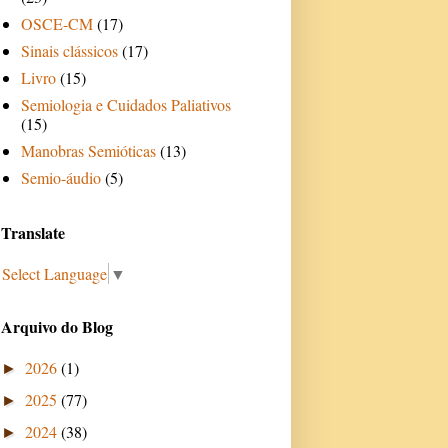
OSCE-CM
(17)
Sinais clássicos
(17)
Livro
(15)
Semiologia e Cuidados Paliativos
(15)
Manobras Semióticas
(13)
Semio-áudio
(5)
Translate
Select Language
▼
Arquivo do Blog
2026
(1)
►
2025
(77)
►
2024
(38)
►