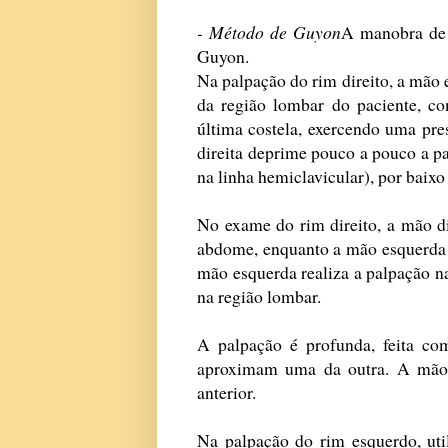
- Método de Guyon
A manobra de
Guyon.
Na palpação do rim direito, a mão 
da região lombar do paciente, c
última costela, exercendo uma pr
direita deprime pouco a pouco a pa
na linha hemiclavicular), por baixo 
No exame do rim direito, a mão di
abdome, enquanto a mão esquerda p
mão esquerda realiza a palpação na
na região lombar.
A palpação é profunda, feita c
aproximam uma da outra. A mão p
anterior.
Na palpação do rim esquerdo, uti