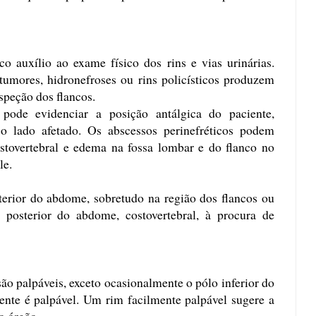
o auxílio ao exame físico dos rins e vias urinárias.
umores, hidronefroses ou rins policísticos produzem
speção dos flancos.
 pode evidenciar a posição antálgica do paciente,
o lado afetado. Os abscessos perinefréticos podem
stovertebral e edema na fossa lombar e do flanco no
le.
terior do abdome, sobretudo na região dos flancos ou
ão posterior do abdome, costovertebral, à procura de
são palpáveis, exceto ocasionalmente o pólo inferior do
ente é palpável. Um rim facilmente palpável sugere a
o órgão.