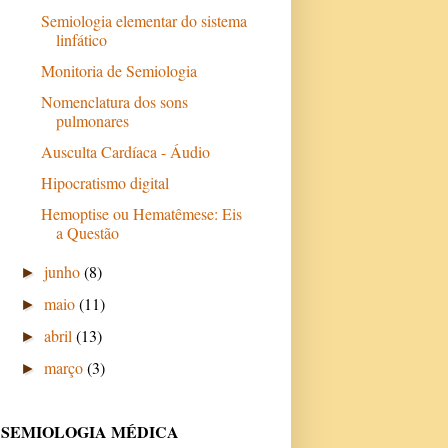
Semiologia elementar do sistema
linfático
Monitoria de Semiologia
Nomenclatura dos sons
pulmonares
Ausculta Cardíaca - Áudio
Hipocratismo digital
Hemoptise ou Hematêmese: Eis
a Questão
junho
(8)
►
maio
(11)
►
abril
(13)
►
março
(3)
►
SEMIOLOGIA MÉDICA