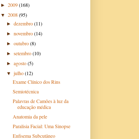
2009
(168)
►
2008
(95)
▼
dezembro
(11)
►
novembro
(14)
►
outubro
(8)
►
setembro
(10)
►
agosto
(5)
►
julho
(12)
▼
Exame Clínico dos Rins
Semiotécnica
Palavras de Camões à luz da
educação médica
Anatomia da pele
Paralisia Facial: Uma Sinopse
Enfisema Subcutâneo