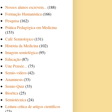
Nossos alunos escrevem...
(188)
Formação Humanística
(166)
Pesquisa
(162)
Prática Pedagógica em Medicina
(153)
Café Semiológico
(131)
História da Medicina
(102)
Imagem semiológica
(95)
Educação
(87)
Une Pensée...
(75)
Semio-vídeos
(42)
Anamnesis
(33)
Semio-Quiz
(33)
Bioética
(25)
Semiotécnica
(24)
Leitura crítica de artigos científicos
(23)