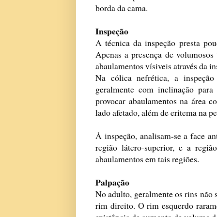
borda da cama.
Inspeção
A técnica da inspeção presta pouc
Apenas a presença de volumosos t
abaulamentos vísiveis através da in
Na cólica nefrética, a inspeção
geralmente com inclinação para 
provocar abaulamentos na área co
lado afetado, além de eritema na pe
À inspeção, analisam-se a face an
região látero-superior, e a regi
abaulamentos em tais regiões.
Palpação
No adulto, geralmente os rins não 
rim direito. O rim esquerdo raram
existência de aumento de volume d