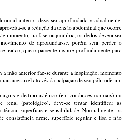
ominal anterior deve ser aprofundada gradualmente.
aproveita-se a redução da tensão abdominal que ocorre
ste momento; na fase inspiratória, os dedos devem ser
 movimento de aprofundar-se, porém sem perder o
se, então, que o paciente inspire profundamente para
m a mão anterior faz-se durante a inspiração, momento
ais acessível através da palpação de seu pólo inferior.
magros e de tipo astênico (em condições normais) ou
enal (patológico), deve-se tentar identificar as
sistência, superfície e sensibilidade. Normalmente, os
 consistência firme, superfície regular e lisa e não
nas seguintes circunstâncias: distopia renal (ptose do