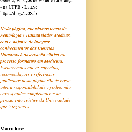
Gênero, Espaços de Poder e Liderança
- na UFPB - Lattes:
https://rb.gy/ac08ab
Nesta página, abordamos temas de
Semiologia e Humanidades Médicas,
com o objetivo de integrar
conhecimentos das Ciências
Humanas à observação clínica no
processo formativo em Medicina.
Esclarecemos que os conceitos,
recomendações e referências
publicados nesta página são de nossa
inteira responsabilidade e podem não
corresponder completamente ao
pensamento coletivo da Universidade
que integramos.
Marcadores