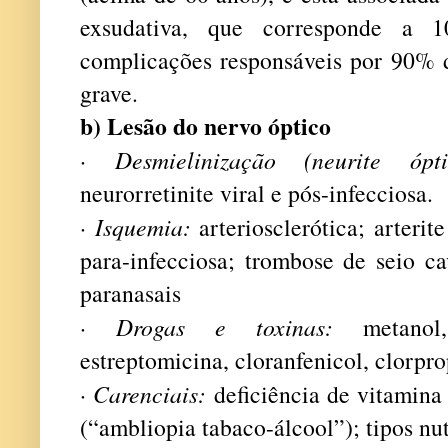
exsudativa, que corresponde a 1
complicações responsáveis por 90% d
grave.
b) Lesão do nervo óptico
·
Desmielinização (neurite ópti
neurorretinite viral e pós-infecciosa.
·
Isquemia:
arteriosclerótica; arterite 
para-infecciosa; trombose de seio ca
paranasais
·
Drogas e toxinas:
metanol, 
estreptomicina, cloranfenicol, clorp
·
Carenciais:
deficiência de vitamina
(“ambliopia tabaco-álcool”); tipos n