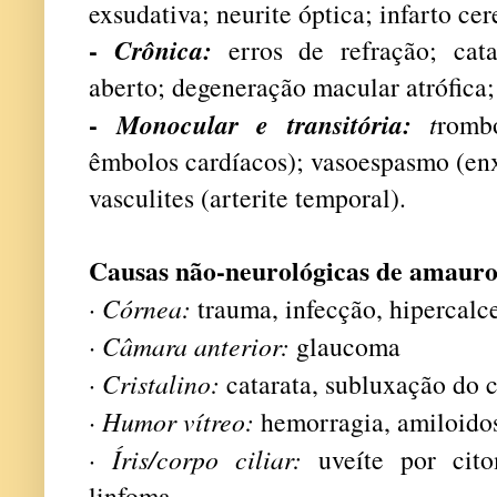
exsudativa; neurite óptica; infarto ce
-
Crônica:
erros de refração; cat
aberto; degeneração macular atrófica
-
Monocular e transitória:
t
romb
êmbolos cardíacos); vasoespasmo (enx
vasculites (arterite temporal).
Causas
não-neurológicas
de amaur
·
Córnea:
trauma, infecção, hipercal
· Câmara anterior:
glaucoma
·
Cristalino:
catarata, subluxação do c
· Humor vítreo:
hemorragia, amiloid
·
Íris/corpo ciliar:
uveíte por citom
linfoma.