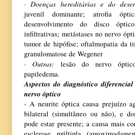
·
Doenças hereditárias e do dese
juvenil dominante; atrofia óp
desenvolvimento do disco óptico
infiltrativas; metástases no nervo óp
tumor de hipófise; oftalmopatia da ti
granulomatose de Wegener
·
Outras:
lesão do nervo óptico
papiledema.
Aspectos do diagnóstico diferencia
nervo óptico
- A neurite óptica causa prejuízo a
bilateral (simultâneo ou não), e d
pode estar presente; a causa mais co
esclerose múltipla (aproximadame