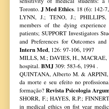
sensitivity of medical students: a 
J Med Ethics
Toronto.
. 18 (6): 142-7
LYNN, J.; TENO, J.; PHILLIPS, R
members of the dying experience o
patients; SUPPORT Investigators Stu
and Preferences for Outcomes and
Intern Med
, 126: 97-106, 1997
MILLS, M.; DAVIES, H., MACRAE, W.
BMJ
hospital.
309: 583-6, 1994 .
QUINTANA, Alberto M. & ARPINI, D
da morte e seu efeito no profission
Revista Psicologia Argu
formação?
SHORR, F.; HAYES, R.P.; FINNERTY, 
in medical ethics on fist year medi