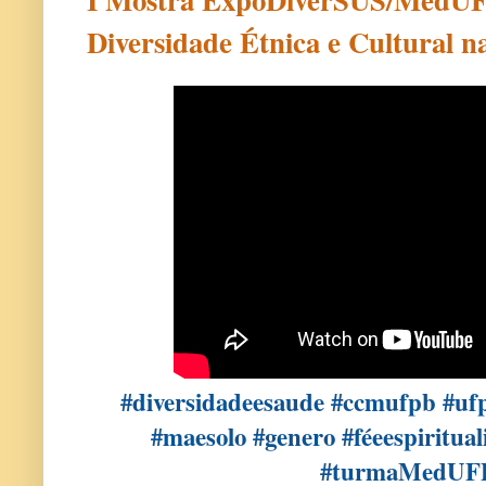
Diversidade Étnica e Cultural n
#diversidadeesaude #ccmufpb #uf
#maesolo #genero #féeespiritu
#turmaMedUF