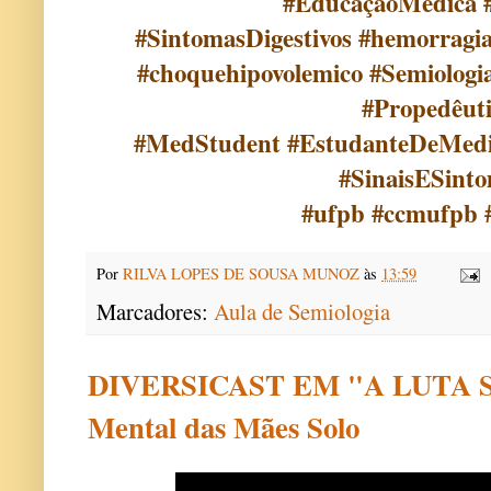
#EducaçãoMédica 
#SintomasDigestivos #hemorragia
#choquehipovolemico #Semiologia
#Propedêut
#MedStudent #EstudanteDeMedic
#SinaisESint
#ufpb #ccmufpb 
Por
RILVA LOPES DE SOUSA MUNOZ
às
13:59
Marcadores:
Aula de Semiologia
DIVERSICAST EM "A LUTA S
Mental das Mães Solo