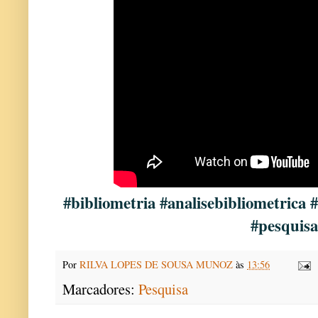
#bibliometria #analisebibliometrica
#pesquisa
Por
RILVA LOPES DE SOUSA MUNOZ
às
13:56
Marcadores:
Pesquisa