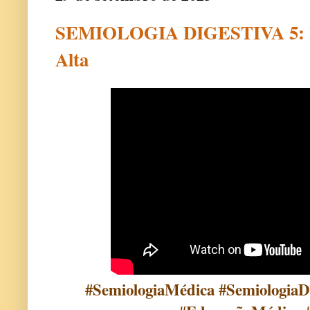
SEMIOLOGIA DIGESTIVA 5: He
Alta
#SemiologiaMédica #SemiologiaDi