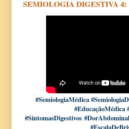
SEMIOLOGIA DIGESTIVA 4: Con
#SemiologiaMédica #SemiologiaDi
#EducaçãoMédica 
#SintomasDigestivos
#DorAbdominal 
#EscalaDeBri