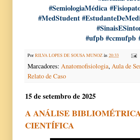
#SemiologiaMédica
#Fisiopat
#MedStudent #EstudanteDeMedic
#SinaisESint
#ufpb #ccmufpb
Por
RILVA LOPES DE SOUSA MUNOZ
às
20:33
Marcadores:
Anatomofisiologia
,
Aula de Se
Relato de Caso
15 de setembro de 2025
A ANÁLISE BIBLIOMÉTRICA
CIENTÍFICA