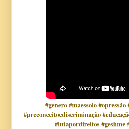
#genero #maessolo #opressão 
#preconceitoediscriminação #educaçã
#lutapordireitos #geshm