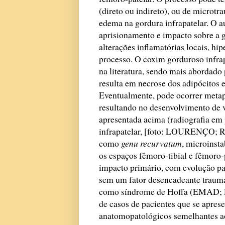
(direto ou indireto), ou de microt
edema na gordura infrapatelar. O a
aprisionamento e impacto sobre a g
alterações inflamatórias locais, hi
processo. O coxim gorduroso infra
na literatura, sendo mais abordado
resulta em necrose dos adipócitos e
Eventualmente, pode ocorrer metap
resultando no desenvolvimento de 
apresentada acima (radiografia em 
infrapatelar, [foto: LOURENÇO; 
como
genu recurvatum
, microinst
os espaços fêmoro-tibial e fêmoro-
impacto primário, com evolução pa
sem um fator desencadeante traumát
como síndrome de Hoffa (EMAD; RA
de casos de pacientes que se apres
anatomopatológicos semelhantes ao