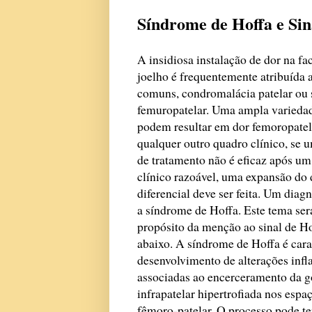
Síndrome de Hoffa e Sin
A insidiosa instalação de dor na fa
joelho
é frequentemente atribuída 
comuns, condromalácia patelar ou 
femuropatelar. Uma ampla varieda
podem resultar em dor femoropate
qualquer outro quadro clínico, se 
de tratamento não é eficaz após u
clínico razoável, uma expansão do 
diferencial deve ser feita. Um diagn
a síndrome de Hoffa. Este tema ser
propósito da menção ao sinal de Ho
abaixo. A síndrome de Hoffa é cara
desenvolvimento de alterações infl
associadas ao encerceramento da g
infrapatelar hipertrofiada nos espa
fêmoro-patelar. O processo pode te