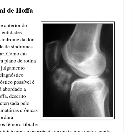
al de Hoffa
ce anterior do
a entidades
síndrome da dor
de de síndromes
lar. Como em
um plano de rotina
m julgamento
diagnóstico
óstico possível é
á abordado a
ffa, descrito
cterizada pelo
amatórias crônicas
ordura
ços fêmoro-tibial e
r início após a ocorrência de um trauma maior agudo