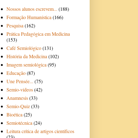
Nossos alunos escrevem...
(188)
Formação Humanística
(166)
Pesquisa
(162)
Prática Pedagógica em Medicina
(153)
Café Semiológico
(131)
História da Medicina
(102)
Imagem semiológica
(95)
Educação
(87)
Une Pensée...
(75)
Semio-vídeos
(42)
Anamnesis
(33)
Semio-Quiz
(33)
Bioética
(25)
Semiotécnica
(24)
Leitura crítica de artigos científicos
(23)