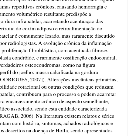
raumas repetitivos crônicos, causando hemorragia e
umento volumétrico resultante predispõe a
ordura infrapatelar, acarretando acentuação das
pertrofia do coxim adiposo e retroalimentação do
patelar é comumente lesado, mas raramente discutido
 por rediologistas. A evolução crônica da inflamação
 proliferação fibroblástica, com acentuada fibrose.
lasia condróide, e raramente ossificação endocondral,
verdadeiros osteocondromas, como na figura
perfil do joelho: massa calcificada na gordura
RODRIGUES, 2007]). Alterações mecânicas primárias,
abilidade rotacional ou outras condições que reduzam
patelar, contribuem para o processo e podem acarretar
ra encarceramento crônico de aspecto semelhante,
ico associado, sendo esta entidade caracterizada
GAB, 2006). Na literatura existem relatos e séries
entam com história, sintomas, achados radiológicos e
s descritos na doença de Hoffa, sendo apresentados