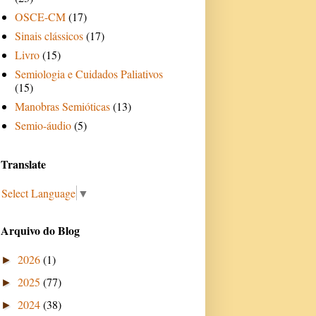
OSCE-CM
(17)
Sinais clássicos
(17)
Livro
(15)
Semiologia e Cuidados Paliativos
(15)
Manobras Semióticas
(13)
Semio-áudio
(5)
Translate
Select Language
▼
Arquivo do Blog
2026
(1)
►
2025
(77)
►
2024
(38)
►