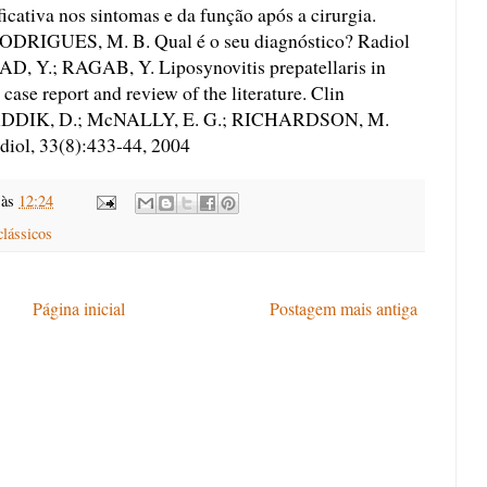
cativa nos sintomas e da função após a cirurgia.
DRIGUES, M. B. Qual é o seu diagnóstico? Radiol
AD, Y.; RAGAB, Y. Liposynovitis prepatellaris in
case report and review of the literature. Clin
 SADDIK, D.; McNALLY, E. G.; RICHARDSON, M.
adiol, 33(8):433-44, 2004
às
12:24
clássicos
Página inicial
Postagem mais antiga