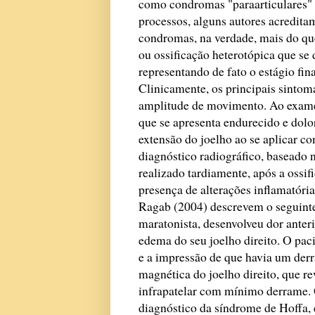
como condromas "paraarticulares" o
processos, alguns autores acredita
condromas, na verdade, mais do que
ou ossificação heterotópica que se 
representando de fato o estágio fi
Clinicamente, os principais sintoma
amplitude de movimento. Ao exame c
que se apresenta endurecido e dolo
extensão do joelho ao se aplicar co
diagnóstico radiográfico, baseado 
realizado tardiamente, após a ossif
presença de alterações inflamatóri
Ragab (2004) descrevem o seguinte
maratonista, desenvolveu dor anter
edema do seu joelho direito. O pac
e a impressão de que havia um derr
magnética do joelho direito, que 
infrapatelar com mínimo derrame. 
diagnóstico da síndrome de Hoffa, 