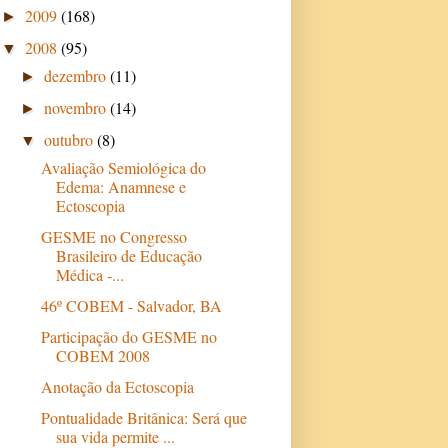
2009
(168)
►
2008
(95)
▼
dezembro
(11)
►
novembro
(14)
►
outubro
(8)
▼
Avaliação Semiológica do
Edema: Anamnese e
Ectoscopia
GESME no Congresso
Brasileiro de Educação
Médica -...
46º COBEM - Salvador, BA
Participação do GESME no
COBEM 2008
Anotação da Ectoscopia
Pontualidade Britânica: Será que
sua vida permite ...