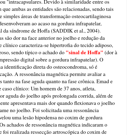
u "intracapsulares. Devido à similaridade entre os
m que ambas as entidades são relacionadas, sendo tais
 simples áreas de transformação osteocartilaginosa
desenvolveram ao acaso na gordura infrapatelar,
nal da síndrome de Hoffa (SADDIK et al., 2004).
s são dor na face anterior no joelho e redução da
línico caracteriza-se hipertrofia do tecido adiposo,
"sinal de Hoffa"
roso, sendo típico o achado do
(dor à
mpressão digital sobre a gordura infrapatelar). O
na identificação direta do osteocondroma, só é
icação. A ressonância magnética permite avaliar a
as tanto na fase aguda quanto na fase crônica. Emad e
 caso clínico: Um homem de 37 anos, atleta,
ior aguda do joelho após prolongada corrida, além de
iente apresentava mais dor quando flexionava o joelho
ame no joelho. Foi solicitada uma ressonância
revelou uma lesão hipodensa no coxim de gordura
Os achados de ressonância magnética indicaram o
e foi realizada ressecção artroscópica do coxim de