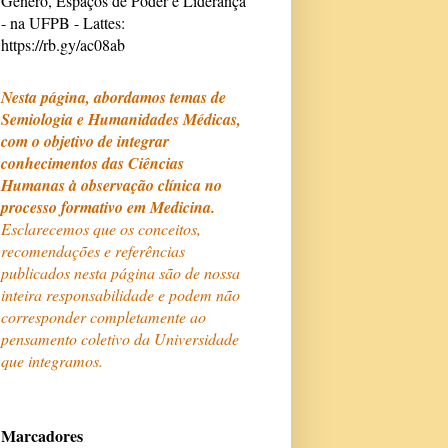
Gênero, Espaços de Poder e Liderança
- na UFPB - Lattes:
https://rb.gy/ac08ab
Nesta página, abordamos temas de
Semiologia e Humanidades Médicas,
com o objetivo de integrar
conhecimentos das Ciências
Humanas à observação clínica no
processo formativo em Medicina.
Esclarecemos que os conceitos,
recomendações e referências
publicados nesta página são de nossa
inteira responsabilidade e podem não
corresponder completamente ao
pensamento coletivo da Universidade
que integramos.
Marcadores