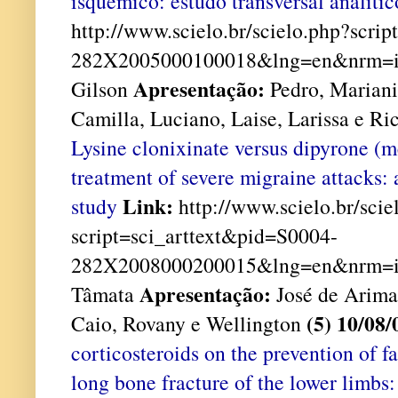
isquêmico: estudo transversal analíti
http://www.scielo.br/scielo.php?scri
282X2005000100018&lng=en&nrm=i
Apresentação:
Gilson
Pedro, Mariani
Camilla, Luciano, Laise, Larissa e R
Lysine clonixinate versus dipyrone (m
treatment of severe migraine attacks:
Link:
study
http://www.scielo.br/scie
script=sci_arttext&pid=S0004-
282X2008000200015&lng=en&nrm=i
Apresentação:
Tâmata
José de Arimat
(5) 10/08/
Caio, Rovany e Wellington
corticosteroids on the prevention of 
long bone fracture of the lower limbs: