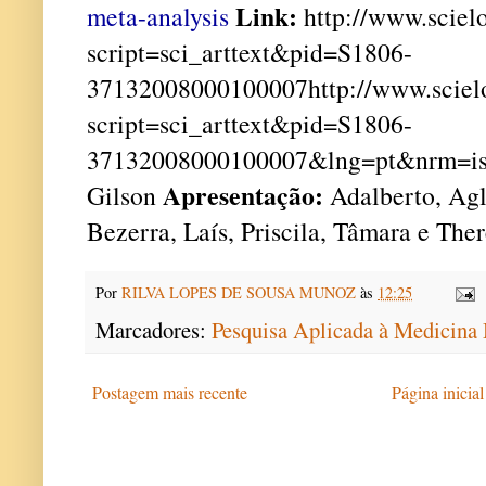
Link:
meta-analysis
http://www.scielo
script=sci_arttext&pid=S1806-
37132008000100007http://www.scielo
script=sci_arttext&pid=S1806-
37132008000100007&lng=pt&nrm=i
Apresentação:
Gilson
Adalberto, Aglá
Bezerra, Laís, Priscila, Tâmara e The
Por
RILVA LOPES DE SOUSA MUNOZ
às
12:25
Marcadores:
Pesquisa Aplicada à Medicin
Postagem mais recente
Página inicial