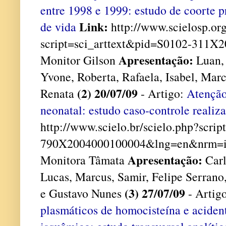
entre 1998 e 1999: estudo de coorte p
Link:
de vida
http://www.scielosp.org
script=sci_arttext&pid=S0102-311
Apresentação:
Monitor Gilson
Luan, 
Yvone, Roberta, Rafaela, Isabel, Mar
(2) 20/07/09
Renata
- Artigo:
Atenção
neonatal: estudo caso-controle real
http://www.scielo.br/scielo.php?scri
790X2004000100004&lng=en&nrm=i
Apresentação:
Monitora Tâmata
Carl
Lucas, Marcus, Samir, Felipe Serran
(3) 27/07/09
e Gustavo Nunes
- Artig
plasmáticos de homocisteína e acident