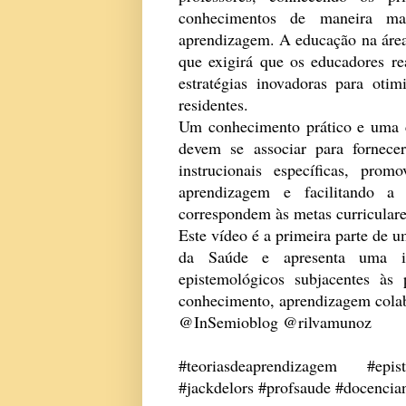
conhecimentos de maneira ma
aprendizagem. A educação na área
que exigirá que os educadores re
estratégias inovadoras para oti
residentes.
Um conhecimento prático e uma c
devem se associar para fornece
instrucionais específicas, pro
aprendizagem e facilitando a 
correspondem às metas curriculare
Este vídeo é a primeira parte de
da Saúde e apresenta uma in
epistemológicos subjacentes às 
conhecimento, aprendizagem colab
@InSemioblog @rilvamunoz
#teoriasdeaprendizagem #epi
#jackdelors #profsaude #docencia