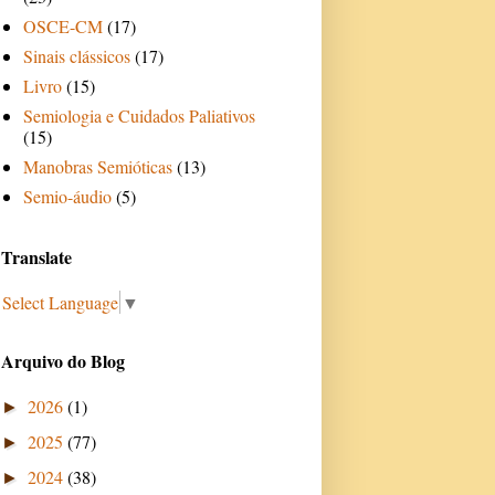
OSCE-CM
(17)
Sinais clássicos
(17)
Livro
(15)
Semiologia e Cuidados Paliativos
(15)
Manobras Semióticas
(13)
Semio-áudio
(5)
Translate
Select Language
▼
Arquivo do Blog
2026
(1)
►
2025
(77)
►
2024
(38)
►