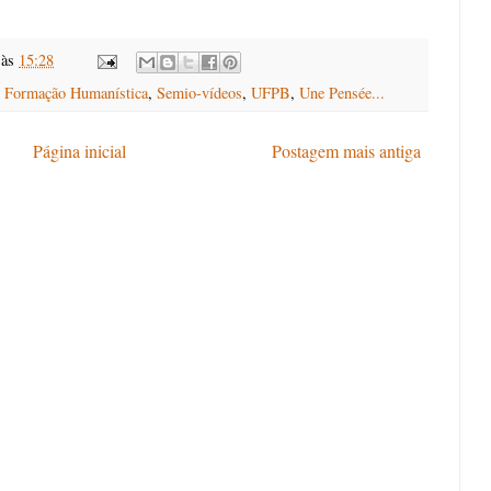
às
15:28
,
Formação Humanística
,
Semio-vídeos
,
UFPB
,
Une Pensée...
Página inicial
Postagem mais antiga