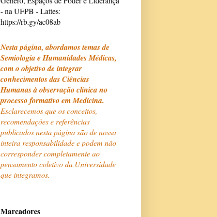
Gênero, Espaços de Poder e Liderança
- na UFPB - Lattes:
https://rb.gy/ac08ab
Nesta página, abordamos temas de
Semiologia e Humanidades Médicas,
com o objetivo de integrar
conhecimentos das Ciências
Humanas à observação clínica no
processo formativo em Medicina.
Esclarecemos que os conceitos,
recomendações e referências
publicados nesta página são de nossa
inteira responsabilidade e podem não
corresponder completamente ao
pensamento coletivo da Universidade
que integramos.
Marcadores