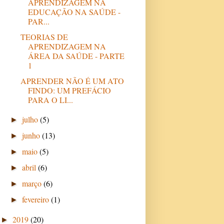
APRENDIZAGEM NA
EDUCAÇÃO NA SAÚDE -
PAR...
TEORIAS DE
APRENDIZAGEM NA
ÁREA DA SAÚDE - PARTE
1
APRENDER NÃO É UM ATO
FINDO: UM PREFÁCIO
PARA O LI...
julho
(5)
►
junho
(13)
►
maio
(5)
►
abril
(6)
►
março
(6)
►
fevereiro
(1)
►
2019
(20)
►