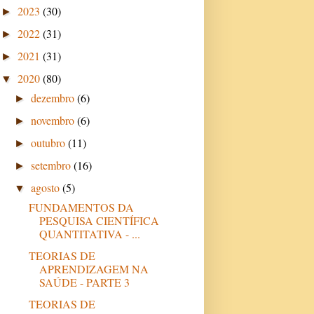
2023
(30)
►
2022
(31)
►
2021
(31)
►
2020
(80)
▼
dezembro
(6)
►
novembro
(6)
►
outubro
(11)
►
setembro
(16)
►
agosto
(5)
▼
FUNDAMENTOS DA
PESQUISA CIENTÍFICA
QUANTITATIVA - ...
TEORIAS DE
APRENDIZAGEM NA
SAÚDE - PARTE 3
TEORIAS DE