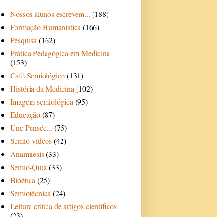
Nossos alunos escrevem...
(188)
Formação Humanística
(166)
Pesquisa
(162)
Prática Pedagógica em Medicina
(153)
Café Semiológico
(131)
História da Medicina
(102)
Imagem semiológica
(95)
Educação
(87)
Une Pensée...
(75)
Semio-vídeos
(42)
Anamnesis
(33)
Semio-Quiz
(33)
Bioética
(25)
Semiotécnica
(24)
Leitura crítica de artigos científicos
(23)