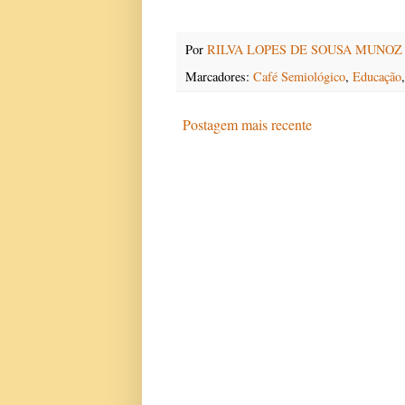
Por
RILVA LOPES DE SOUSA MUNOZ
Marcadores:
Café Semiológico
,
Educação
Postagem mais recente