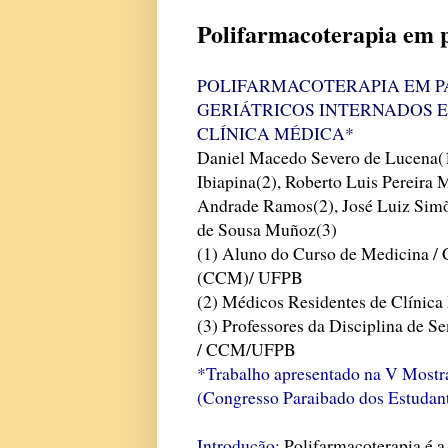
Polifarmacoterapia em p
POLIFARMACOTERAPIA EM P
GERIÁTRICOS INTERNADOS 
CLÍNICA MÉDICA*
Daniel Macedo Severo de Lucena(
Ibiapina(2), Roberto Luis Pereira 
Andrade Ramos(2), José Luiz Simõ
de Sousa Muñoz(3)
(1) Aluno do Curso de Medicina / 
(CCM)/ UFPB
(2) Médicos Residentes de Clín
(3) Professores da Disciplina de 
/ CCM/UFPB
*Trabalho apresentado na V Mostra
(Congresso Paraibado dos Estudant
Introdução:
Polifarmacoterapia é 