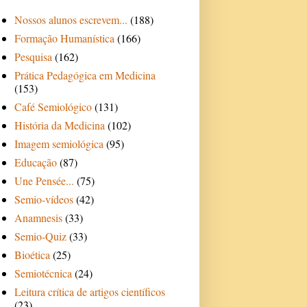
Nossos alunos escrevem...
(188)
Formação Humanística
(166)
Pesquisa
(162)
Prática Pedagógica em Medicina
(153)
Café Semiológico
(131)
História da Medicina
(102)
Imagem semiológica
(95)
Educação
(87)
Une Pensée...
(75)
Semio-vídeos
(42)
Anamnesis
(33)
Semio-Quiz
(33)
Bioética
(25)
Semiotécnica
(24)
Leitura crítica de artigos científicos
(23)