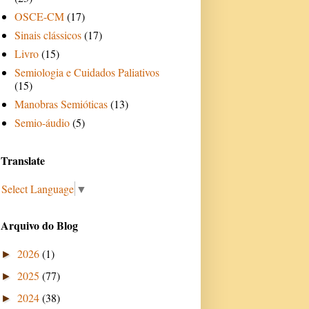
OSCE-CM
(17)
Sinais clássicos
(17)
Livro
(15)
Semiologia e Cuidados Paliativos
(15)
Manobras Semióticas
(13)
Semio-áudio
(5)
Translate
Select Language
▼
Arquivo do Blog
2026
(1)
►
2025
(77)
►
2024
(38)
►