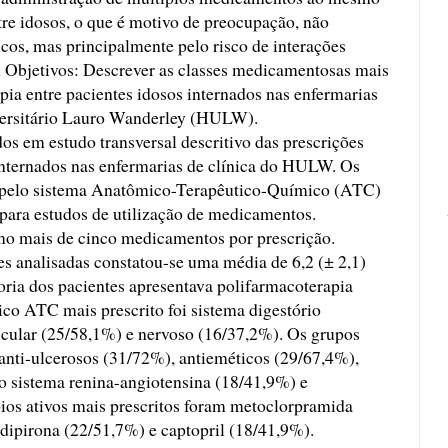
tre idosos, o que é motivo de preocupação, não
os, mas principalmente pelo risco de interações
. Objetivos: Descrever as classes medicamentosas mais
apia entre pacientes idosos internados nas enfermarias
versitário Lauro Wanderley (HULW).
s em estudo transversal descritivo das prescrições
internados nas enfermarias de clínica do HULW. Os
 pelo sistema Anatômico-Terapêutico-Químico (ATC)
ara estudos de utilização de medicamentos.
omo mais de cinco medicamentos por prescrição.
es analisadas constatou-se uma média de 6,2 (± 2,1)
ria dos pacientes apresentava polifarmacoterapia
o ATC mais prescrito foi sistema digestório
scular (25/58,1%) e nervoso (16/37,2%). Os grupos
 anti-ulcerosos (31/72%), antieméticos (29/67,4%),
do sistema renina-angiotensina (18/41,9%) e
pios ativos mais prescritos foram metoclorpramida
 dipirona (22/51,7%) e captopril (18/41,9%).