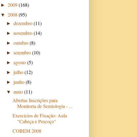
2009
(168)
►
2008
(95)
▼
dezembro
(11)
►
novembro
(14)
►
outubro
(8)
►
setembro
(10)
►
agosto
(5)
►
julho
(12)
►
junho
(8)
►
maio
(11)
▼
Abertas Inscrições para
Monitoria de Semiologia - ...
Exercícios de Fixação: Aula
"Cabeça e Pescoço"
COBEM 2008