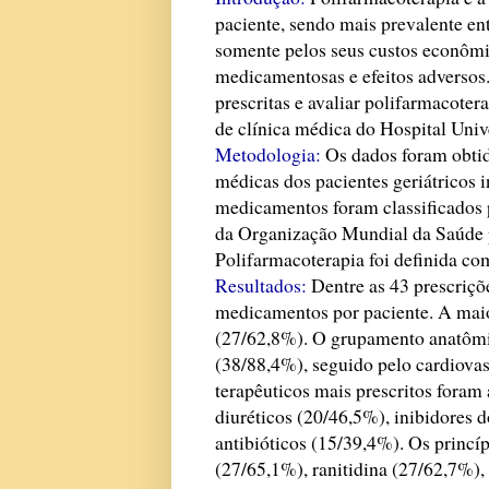
paciente, sendo mais prevalente en
somente pelos seus custos econômic
medicamentosas e efeitos adversos
prescritas e avaliar polifarmacoter
de clínica médica do Hospital Uni
Metodologia:
Os dados foram obtido
médicas dos pacientes geriátricos 
medicamentos foram classificados
da Organização Mundial da Saúde p
Polifarmacoterapia foi definida c
Resultados:
Dentre as 43 prescriçõ
medicamentos por paciente. A maio
(27/62,8%). O grupamento anatômic
(38/88,4%), seguido pelo cardiova
terapêuticos mais prescritos foram
diuréticos (20/46,5%), inibidores 
antibióticos (15/39,4%). Os princí
(27/65,1%), ranitidina (27/62,7%),