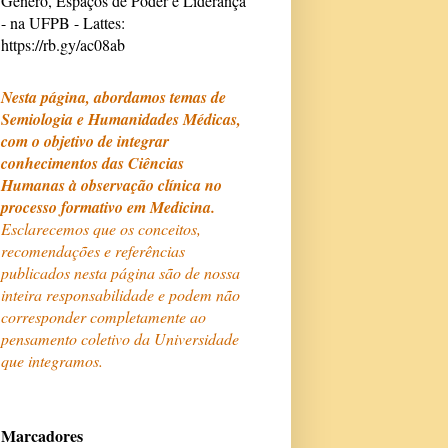
Gênero, Espaços de Poder e Liderança
- na UFPB - Lattes:
https://rb.gy/ac08ab
Nesta página, abordamos temas de
Semiologia e Humanidades Médicas,
com o objetivo de integrar
conhecimentos das Ciências
Humanas à observação clínica no
processo formativo em Medicina.
Esclarecemos que os conceitos,
recomendações e referências
publicados nesta página são de nossa
inteira responsabilidade e podem não
corresponder completamente ao
pensamento coletivo da Universidade
que integramos.
Marcadores