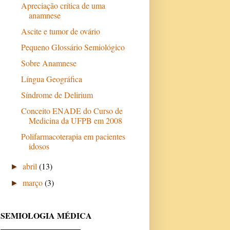
Apreciação crítica de uma
anamnese
Ascite e tumor de ovário
Pequeno Glossário Semiológico
Sobre Anamnese
Língua Geográfica
Síndrome de Delirium
Conceito ENADE do Curso de
Medicina da UFPB em 2008
Polifarmacoterapia em pacientes
idosos
abril
(13)
►
março
(3)
►
SEMIOLOGIA MÉDICA