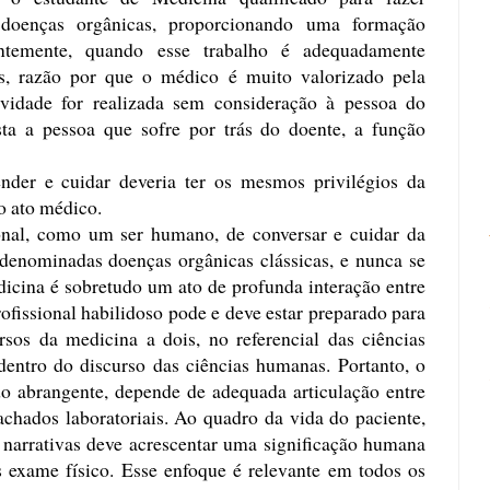
 doenças orgânicas, proporcionando uma formação
dentemente, quando esse trabalho é adequadamente
as, razão por que o médico é muito valorizado pela
tividade for realizada sem consideração à pessoa do
ista a pessoa que sofre por trás do doente, a função
ender e cuidar deveria ter os mesmos privilégios da
o ato médico.
onal, como um ser humano, de conversar e cuidar da
denominadas doenças orgânicas clássicas, e nunca se
dicina é sobretudo um ato de profunda interação entre
rofissional habilidoso pode e deve estar preparado para
ursos da medicina a dois, no referencial das ciências
dentro do discurso das ciências humanas. Portanto, o
do abrangente, depende de adequada articulação entre
achados laboratoriais. Ao quadro da vida do paciente,
 narrativas deve acrescentar uma significação humana
s exame físico. Esse enfoque é relevante em todos os