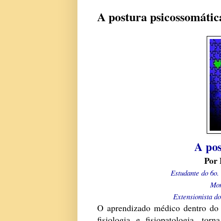
A postura psicossomátic
A pos
Por 
Estudante do 6o
Mon
Extensionista 
O
aprendizado médico dentro do 
fisiologia e fisiopatologia, to