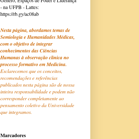
Gênero, Espaços de Poder e Liderança
- na UFPB - Lattes:
https://rb.gy/ac08ab
Nesta página, abordamos temas de
Semiologia e Humanidades Médicas,
com o objetivo de integrar
conhecimentos das Ciências
Humanas à observação clínica no
processo formativo em Medicina.
Esclarecemos que os conceitos,
recomendações e referências
publicados nesta página são de nossa
inteira responsabilidade e podem não
corresponder completamente ao
pensamento coletivo da Universidade
que integramos.
Marcadores