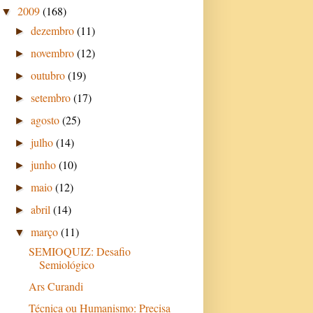
2009
(168)
▼
dezembro
(11)
►
novembro
(12)
►
outubro
(19)
►
setembro
(17)
►
agosto
(25)
►
julho
(14)
►
junho
(10)
►
maio
(12)
►
abril
(14)
►
março
(11)
▼
SEMIOQUIZ: Desafio
Semiológico
Ars Curandi
Técnica ou Humanismo: Precisa