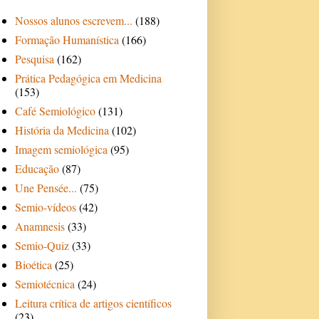
Nossos alunos escrevem...
(188)
Formação Humanística
(166)
Pesquisa
(162)
Prática Pedagógica em Medicina
(153)
Café Semiológico
(131)
História da Medicina
(102)
Imagem semiológica
(95)
Educação
(87)
Une Pensée...
(75)
Semio-vídeos
(42)
Anamnesis
(33)
Semio-Quiz
(33)
Bioética
(25)
Semiotécnica
(24)
Leitura crítica de artigos científicos
(23)