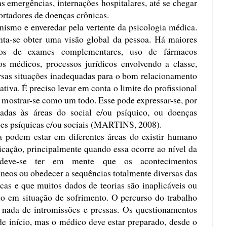
as emergências, internações hospitalares, até se chegar
ortadores de doenças crônicas.
ismo e enveredar pela vertente da psicologia médica.
nta-se obter uma visão global da pessoa. Há maiores
idos de exames complementares, uso de fármacos
os médicos, processos jurídicos envolvendo a classe,
rsas situações inadequadas para o bom relacionamento
tiva. É preciso levar em conta o limite do profissional
m mostrar-se como um todo. Esse pode expressar-se, por
adas às áreas do social e/ou psíquico, ou doenças
ões psíquicas e/ou sociais (MARTINS, 2008).
a podem estar em diferentes áreas do existir humano
cação, principalmente quando essa ocorre ao nível da
, deve-se ter em mente que os acontecimentos
neos ou obedecer a sequências totalmente diversas das
cas e que muitos dados de teorias são inaplicáveis ou
to em situação de sofrimento. O percurso do trabalho
; nada de intromissões e pressas. Os questionamentos
de início, mas o médico deve estar preparado, desde o