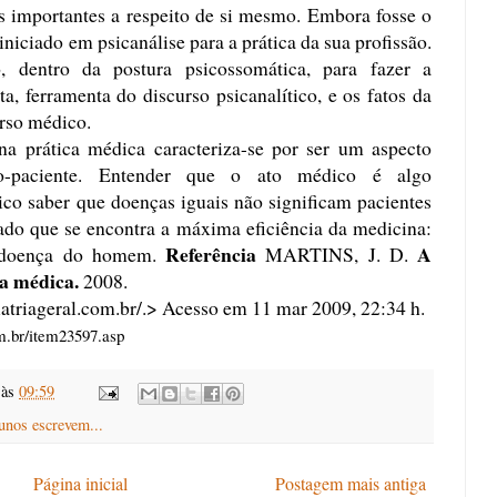
s importantes a respeito de si mesmo. Embora fosse o
iniciado em psicanálise para a prática da sua profissão.
o, dentro da postura psicossomática, para fazer a
ta, ferramenta do discurso psicanalítico, e os fatos da
urso médico.
na prática médica caracteriza-se por ser um aspecto
o-paciente. Entender que o ato médico é algo
ico saber que doenças iguais não significam pacientes
dado que se encontra a máxima eficiência da medicina:
Referência
A
a doença do homem.
MARTINS, J. D.
ca médica.
2008.
atriageral.com.br/
.> Acesso em 11 mar 2009, 22:34 h.
m.br/item23597.asp
às
09:59
unos escrevem...
Página inicial
Postagem mais antiga