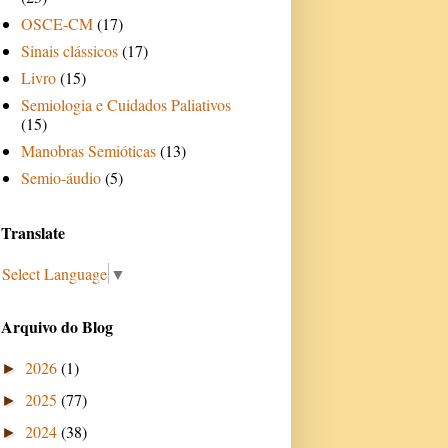
OSCE-CM
(17)
Sinais clássicos
(17)
Livro
(15)
Semiologia e Cuidados Paliativos
(15)
Manobras Semióticas
(13)
Semio-áudio
(5)
Translate
Select Language
▼
Arquivo do Blog
2026
(1)
►
2025
(77)
►
2024
(38)
►