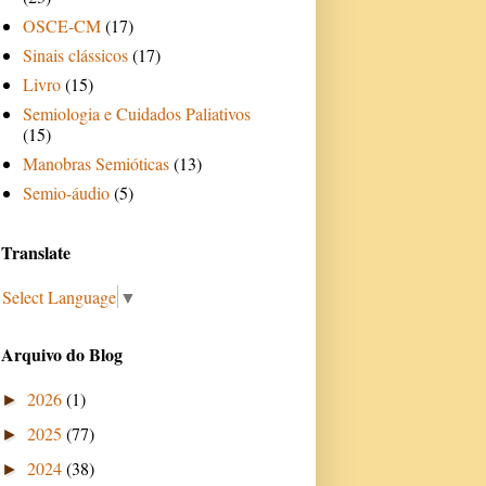
OSCE-CM
(17)
Sinais clássicos
(17)
Livro
(15)
Semiologia e Cuidados Paliativos
(15)
Manobras Semióticas
(13)
Semio-áudio
(5)
Translate
Select Language
▼
Arquivo do Blog
2026
(1)
►
2025
(77)
►
2024
(38)
►