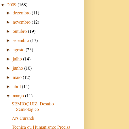
2009
(168)
▼
dezembro
(11)
►
novembro
(12)
►
outubro
(19)
►
setembro
(17)
►
agosto
(25)
►
julho
(14)
►
junho
(10)
►
maio
(12)
►
abril
(14)
►
março
(11)
▼
SEMIOQUIZ: Desafio
Semiológico
Ars Curandi
Técnica ou Humanismo: Precisa