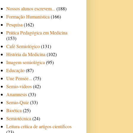
Nossos alunos escrevem...
(188)
Formação Humanística
(166)
Pesquisa
(162)
Prática Pedagógica em Medicina
(153)
Café Semiológico
(131)
História da Medicina
(102)
Imagem semiológica
(95)
Educação
(87)
Une Pensée...
(75)
Semio-vídeos
(42)
Anamnesis
(33)
Semio-Quiz
(33)
Bioética
(25)
Semiotécnica
(24)
Leitura crítica de artigos científicos
(23)