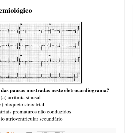
emiológico
l das pausas mostradas neste eletrocardiograma?
(a) arritmia sinusal
b) bloqueio sinoatrial
atriais prematuros não conduzidos
io atrioventricular secundário