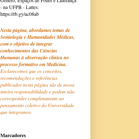
Gênero, Espaços de Poder e Liderança
- na UFPB - Lattes:
https://rb.gy/ac08ab
Nesta página, abordamos temas de
Semiologia e Humanidades Médicas,
com o objetivo de integrar
conhecimentos das Ciências
Humanas à observação clínica no
processo formativo em Medicina.
Esclarecemos que os conceitos,
recomendações e referências
publicados nesta página são de nossa
inteira responsabilidade e podem não
corresponder completamente ao
pensamento coletivo da Universidade
que integramos.
Marcadores