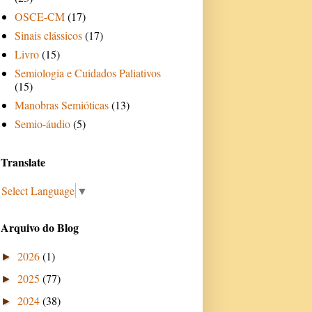
OSCE-CM
(17)
Sinais clássicos
(17)
Livro
(15)
Semiologia e Cuidados Paliativos
(15)
Manobras Semióticas
(13)
Semio-áudio
(5)
Translate
Select Language
▼
Arquivo do Blog
2026
(1)
►
2025
(77)
►
2024
(38)
►