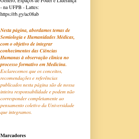
Gênero, Espaços de Poder e Liderança
- na UFPB - Lattes:
https://rb.gy/ac08ab
Nesta página, abordamos temas de
Semiologia e Humanidades Médicas,
com o objetivo de integrar
conhecimentos das Ciências
Humanas à observação clínica no
processo formativo em Medicina.
Esclarecemos que os conceitos,
recomendações e referências
publicados nesta página são de nossa
inteira responsabilidade e podem não
corresponder completamente ao
pensamento coletivo da Universidade
que integramos.
Marcadores