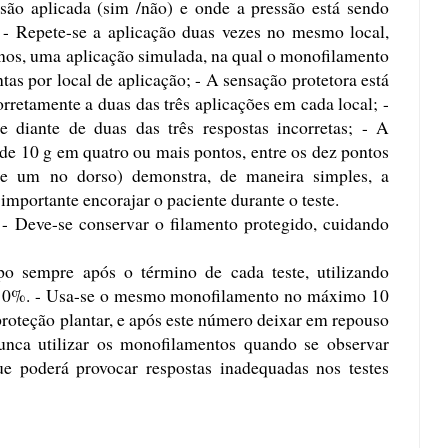
ssão aplicada (sim /não) e onde a pressão está sendo
; - Repete-se a aplicação duas vezes no mesmo local,
nos, uma aplicação simulada, na qual o monofilamento
ntas por local de aplicação; - A sensação protetora está
orretamente a duas das três aplicações em cada local; -
 diante de duas das três respostas incorretas; - A
 de 10 g em quatro ou mais pontos, entre os dez pontos
a e um no dorso) demonstra, de maneira simples, a
 importante encorajar o paciente durante o teste.
- Deve-se conservar o filamento protegido, cuidando
o sempre após o término de cada teste, utilizando
a 10%. - Usa-se o mesmo monofilamento no máximo 10
 proteção plantar, e após este número deixar em repouso
nca utilizar os monofilamentos quando se observar
ue poderá provocar respostas inadequadas nos testes