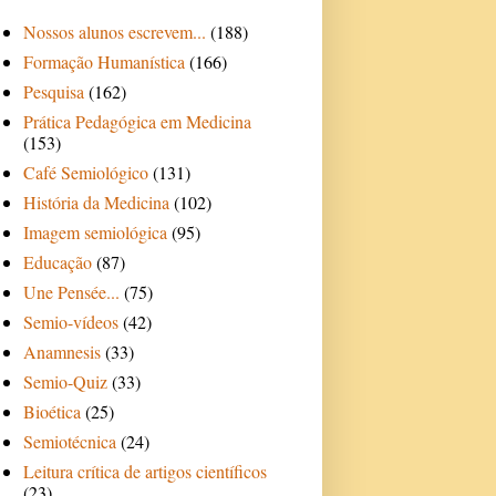
Nossos alunos escrevem...
(188)
Formação Humanística
(166)
Pesquisa
(162)
Prática Pedagógica em Medicina
(153)
Café Semiológico
(131)
História da Medicina
(102)
Imagem semiológica
(95)
Educação
(87)
Une Pensée...
(75)
Semio-vídeos
(42)
Anamnesis
(33)
Semio-Quiz
(33)
Bioética
(25)
Semiotécnica
(24)
Leitura crítica de artigos científicos
(23)