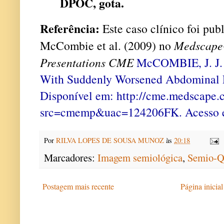
DPOC, gota.
Referência:
Este caso clínico foi pub
McCombie et al. (2009) no
Medscape
Presentations CME
McCOMBIE, J. J. 
With Suddenly Worsened Abdominal 
Disponível em: http://cme.medscape.
src=cmemp&uac=124206FK. Acesso e
Por
RILVA LOPES DE SOUSA MUNOZ
às
20:18
Marcadores:
Imagem semiológica
,
Semio-Q
Postagem mais recente
Página inicial