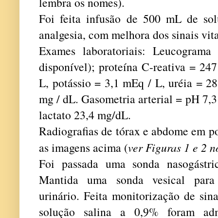
lembra os nomes).
Foi feita infusão de 500 mL de so
analgesia, com melhora dos sinais vita
Exames laboratoriais: Leucograma 
disponível); proteína C-reativa = 24
L, potássio = 3,1 mEq / L, uréia = 28
mg / dL. Gasometria arterial = pH 7
lactato 23,4 mg/dL.
Radiografias de tórax e abdome em po
as imagens acima (
ver Figuras 1 e 2 
Foi passada uma sonda nasogástric
Mantida uma sonda vesical para 
urinário. Feita monitorização de sin
solução salina a 0,9% foram adm