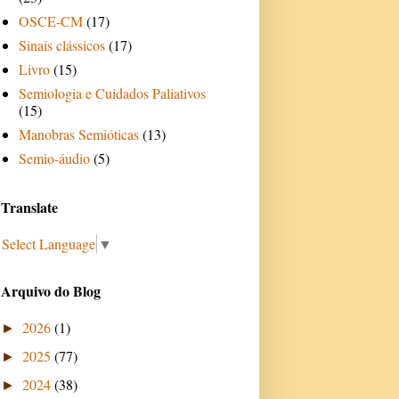
OSCE-CM
(17)
Sinais clássicos
(17)
Livro
(15)
Semiologia e Cuidados Paliativos
(15)
Manobras Semióticas
(13)
Semio-áudio
(5)
Translate
Select Language
▼
Arquivo do Blog
2026
(1)
►
2025
(77)
►
2024
(38)
►