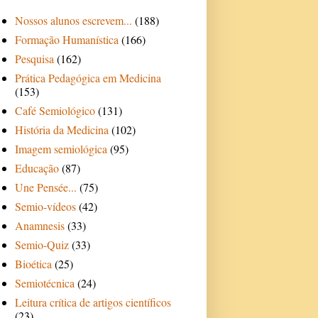
Nossos alunos escrevem...
(188)
Formação Humanística
(166)
Pesquisa
(162)
Prática Pedagógica em Medicina
(153)
Café Semiológico
(131)
História da Medicina
(102)
Imagem semiológica
(95)
Educação
(87)
Une Pensée...
(75)
Semio-vídeos
(42)
Anamnesis
(33)
Semio-Quiz
(33)
Bioética
(25)
Semiotécnica
(24)
Leitura crítica de artigos científicos
(23)