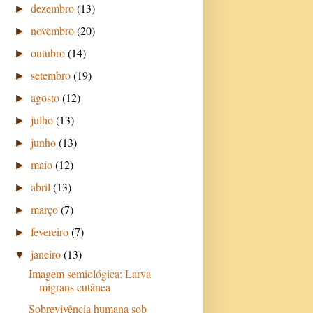
dezembro
(13)
►
novembro
(20)
►
outubro
(14)
►
setembro
(19)
►
agosto
(12)
►
julho
(13)
►
junho
(13)
►
maio
(12)
►
abril
(13)
►
março
(7)
►
fevereiro
(7)
►
janeiro
(13)
▼
Imagem semiológica: Larva
migrans cutânea
Sobrevivência humana sob