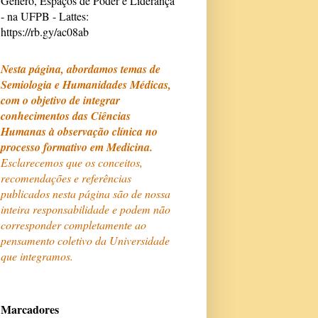
Gênero, Espaços de Poder e Liderança
- na UFPB - Lattes:
https://rb.gy/ac08ab
Nesta página, abordamos temas de
Semiologia e Humanidades Médicas,
com o objetivo de integrar
conhecimentos das Ciências
Humanas à observação clínica no
processo formativo em Medicina.
Esclarecemos que os conceitos,
recomendações e referências
publicados nesta página são de nossa
inteira responsabilidade e podem não
corresponder completamente ao
pensamento coletivo da Universidade
que integramos.
Marcadores