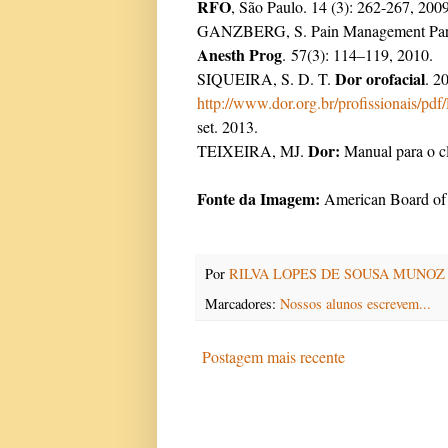
RFO
, São Paulo. 14 (3): 262-267, 2009
GANZBERG, S. Pain Management Part I
Anesth Prog
. 57(3): 114–119, 2010.
Dor orofacial
SIQUEIRA, S. D. T.
. 2
http://www.dor.org.br/profissionais
set. 2013.
Dor:
TEIXEIRA, MJ.
Manual para o c
Fonte da Imagem:
American Board of 
Por
RILVA LOPES DE SOUSA MUNOZ
Marcadores:
Nossos alunos escrevem...
Postagem mais recente