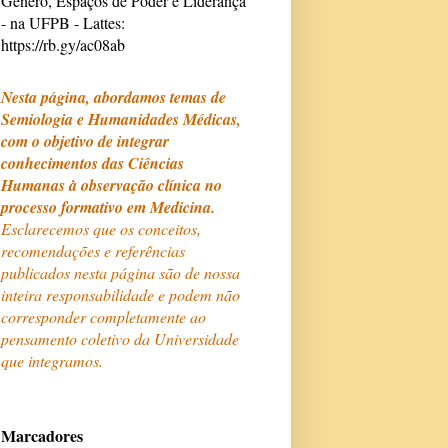
Gênero, Espaços de Poder e Liderança
- na UFPB - Lattes:
https://rb.gy/ac08ab
Nesta página, abordamos temas de
Semiologia e Humanidades Médicas,
com o objetivo de integrar
conhecimentos das Ciências
Humanas à observação clínica no
processo formativo em Medicina.
Esclarecemos que os conceitos,
recomendações e referências
publicados nesta página são de nossa
inteira responsabilidade e podem não
corresponder completamente ao
pensamento coletivo da Universidade
que integramos.
Marcadores