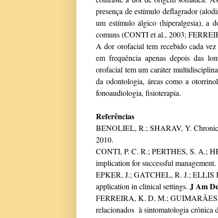
presença de estímulo deflagrador (alo
um estímulo álgico (hiperalgesia), a 
comuns
(CONTI et al., 2003; FERREIR
A dor orofacial tem recebido cada ve
em frequência apenas depois das lomb
orofacial tem um caráter multidisciplin
da odontologia, áreas como a otorrinola
fonoaudiologia, fisioterapia.
Referências
BENOLIEL, R.; SHARAV, Y.
Chronic
2010.
CONTI, P. C. R.; PERTHES, S. A.; HEIR
implication for successful management.
EPKER, J.; GATCHEL, R. J.; ELLIS III,
J Am De
application in clinical settings.
FERREIRA, K. D. M.; GUIMARÃES, 
relacionados à sintomatologia crônica 