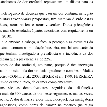
 s
índromes de dor orof
acial representam um dilema para os
heterogêneo de doenças que causam dor contínua na região
itas taxonomias propostas, um sistema divide estas
cas, neuropática e neurovascular.
Dores psicogênicas
 mas são estudadas à parte, associadas com esquizofrenia ou
2010).
que envolve a cabeça, a face, o pescoço e as estruturas da
mostrado comum na população brasileira, mas há uma carência
ue tenham investigado a prevalência e a incidência da dor
ndicam que a prevalência é de 22%.
omes de dor orofacial, em parte, porque é rica inervação
nan
do o estudo da dor orofacial geralmente complexo. Muitas
reciso
(CONTI et al., 2003; EPKER et al., 1999; FERREIRA
além do exame clínico, de exames complementares.
s são as dento-alveolares, seguidas das disfunções
 mais de 300 causas de dor nesse segmento, e, muitas vezes,
nte. A dor dentária e a dor musculoesquelética mastigatória
agnósticos, como dores de caráter neuropático (neuralgia