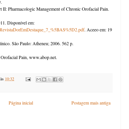
.
I: Pharmacologic Management of Chronic Orofacial Pain.
011. Disponível em:
/pdf/RevistaDorEmDestaque_7_%5BAS%5D2.pdf
. Aceeo em: 19
línico. São Paulo: Atheneu; 2006. 562 p.
Orofacial Pain
,
www.abop.net
.
às
10:32
Página inicial
Postagem mais antiga