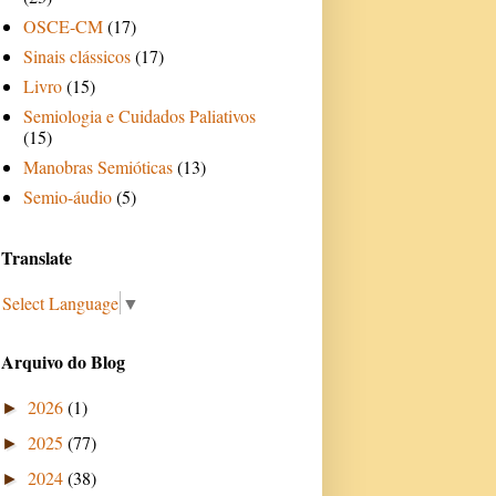
OSCE-CM
(17)
Sinais clássicos
(17)
Livro
(15)
Semiologia e Cuidados Paliativos
(15)
Manobras Semióticas
(13)
Semio-áudio
(5)
Translate
Select Language
▼
Arquivo do Blog
2026
(1)
►
2025
(77)
►
2024
(38)
►