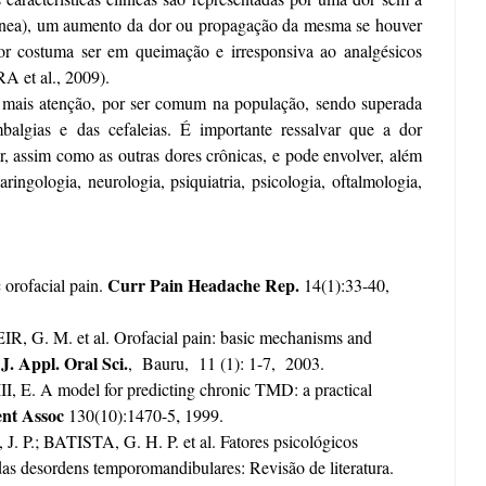
dinea), um aumento da dor ou propagação da mesma se houver
dor costuma ser em queimação e irresponsiva ao analgésicos
A et al., 2009)
.
z mais atenção, por ser comum na população, sendo superada
algias e das cefaleias. É importante ressalvar que a dor
ar, assim como as outras dores crônicas, e pode envolver, além
ringologia, neurologia, psiquiatria, psicologia, oftalmologia,
Curr Pain Headache Rep.
 orofacial pain.
14(1):33-40,
, G. M. et al. Orofacial pain: basic mechanisms and
J. Appl. Oral Sci.
, Bauru, 11 (1): 1-7, 2003.
 E. A model for predicting chronic TMD: a practical
,
nt Assoc
130(10):1470-5
1999.
J. P.;
BATISTA, G. H. P. et al.
Fatores psicológicos
das desordens temporomandibulares: Revisão de literatura.