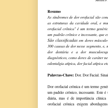
Resumo
As
s
índromes de dor orofacial são
con
as estruturas da cavidade oral, e m
orofacial crônica" é um termo genéri
um padrão crônico e incessante, que
e
São classificadas
em dores músculo-
300 causas de dor nesse segmento, e, 
dor dentária e a dor musculoesque
diagnósticos, como dores de caráter ne
odontalgia atípica, dor facial atípica et
Palavras-Chave:
Dor. Dor Facial. Sina
Dor orofacial crônica é um termo gené
um padrão crônico, incessante.
Este é 
diária, mas é de importância clínic
orofacial crônica exigem abordagens