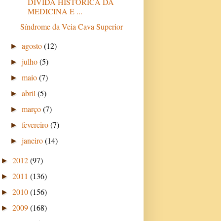
DÍVIDA HISTÓRICA DA
MEDICINA E ...
Síndrome da Veia Cava Superior
agosto
(12)
►
julho
(5)
►
maio
(7)
►
abril
(5)
►
março
(7)
►
fevereiro
(7)
►
janeiro
(14)
►
2012
(97)
►
2011
(136)
►
2010
(156)
►
2009
(168)
►