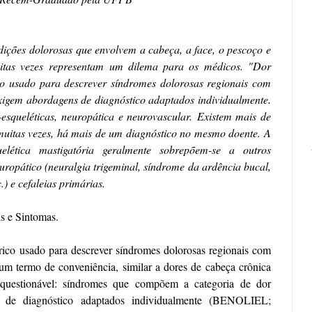
dições dolorosas que envolvem a cabeça, a face, o pescoço e
uitas vezes
representam um dilema para os médicos. "Dor
co usado para descrever síndromes dolorosas regionais com
.
xigem abordagens de diagnóstico adaptados individualmente
esqueléticas, neuropática e neurovascular.
E
xistem mais de
muitas vezes, há mais de um diagnóstico no mesmo doente. A
lética mastigatória geralmente sobrepõem-se a outros
uropático (neuralgia trigeminal, síndrome da ardência bucal,
c.) e cefaleias primárias.
is e Sintomas.
rico usado para descrever síndromes dolorosas regionais com
um termo de conveniência, similar a dores de cabeça crônica
a questionável: síndromes que compõem a categoria de dor
 de diagnóstico adaptados individualmente (
BENOLIEL;