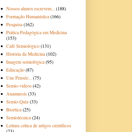
Nossos alunos escrevem...
(188)
Formação Humanística
(166)
Pesquisa
(162)
Prática Pedagógica em Medicina
(153)
Café Semiológico
(131)
História da Medicina
(102)
Imagem semiológica
(95)
Educação
(87)
Une Pensée...
(75)
Semio-vídeos
(42)
Anamnesis
(33)
Semio-Quiz
(33)
Bioética
(25)
Semiotécnica
(24)
Leitura crítica de artigos científicos
(23)