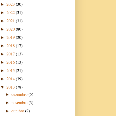
2023
(30)
►
2022
(31)
►
2021
(31)
►
2020
(80)
►
2019
(20)
►
2018
(17)
►
2017
(13)
►
2016
(13)
►
2015
(21)
►
2014
(39)
►
2013
(78)
▼
dezembro
(5)
►
novembro
(3)
►
outubro
(2)
►