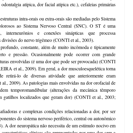
dontalgia atípica, dor facial atípica etc.), cefaleias primárias
struturas intra-orais ou extra-orais são mediadas pelo Sistema
 dolorosos ao Sistema Nervoso Central (SNC). O ST é uma
, interneurônios e conexões sinápticas que processa
s divisões do nervo trigêmeo
(CONTI et al., 2003)
.
 profundo, constante, além de muito incômoda e tipicamente
rto e pressão. Ocasionalmente pode ocorrer com grande
uturas envolvidas (é uma dor que pode ser provocada)
(CONTI
REIRA et al., 2009)
. Em geral, a dor musculoesquelética torna
 retirá-lo de diversas atividade que anteriormente eram
al., 2009)
. As patologias mais envolvidas na dor orofacial de
rdem temporomandibular (alterações da mecânica têmporo
m gatilhos localizados que geram dor) (
CONTI et al., 2003;
fiadoras e complexas condições relacionadas a dor, por ser
onentes do sistema nervoso periférico, central ou autonômico
3)
. A dor neuropática não necessita de um estímulo nocivo em
 características clínicas são representadas por uma dor sem a