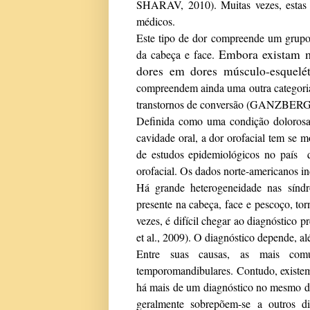
SHARAV, 2010)
. Muitas vezes, estas
médicos.
Este tipo de dor
compreende um grupo 
Embora existam mu
da cabeça e face.
dores em dores músculo-esqueléti
compreendem ainda uma outra categoria,
transtornos de conversão (
GANZBERG, 
Definida como uma condição dolorosa 
cavidade oral, a dor orofacial tem se 
de estudos epidemiológicos no país q
orofacial. Os dados norte-americanos i
Há grande heterogeneidade nas síndr
presente na cabeça, face e pescoço, tor
vezes, é difícil chegar ao diagnóstico p
et al., 2009). O diagnóstico depende, 
Entre suas causas, as mais comun
temporomandibulares. Contudo, existem
há mais de um diagnóstico no mesmo doe
geralmente sobrepõem-se a outros di