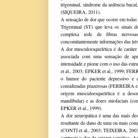
trigeminal, síndrome da ardência bucal, o
(SIQUEIRA, 2011).
A sensação de dor que ocorre em todas e
Trigeminal (ST) que leva os sinais
complexa rede de fibras nervosas
concomitantemente informações das trê
A dor musculoesquelética é de caráter
associada com uma sensação de ape
intensidade e piorar com o uso das estr
et al., 2003; EPKER et al., 1999; FER
o humor do paciente depressivo e de
consideradas prazerosas (
FERREIRA et 
origem musculoesquelética é a deso
mandibular) e as dores miofaciais (co
EPKER et al., 1999)
.
A dor neuropática é uma das mais desa
resultante do dano de uma ou mais comp
(
CONTI et al., 2003; TEIXEIRA, 200
contraste a dor de origem somática. As