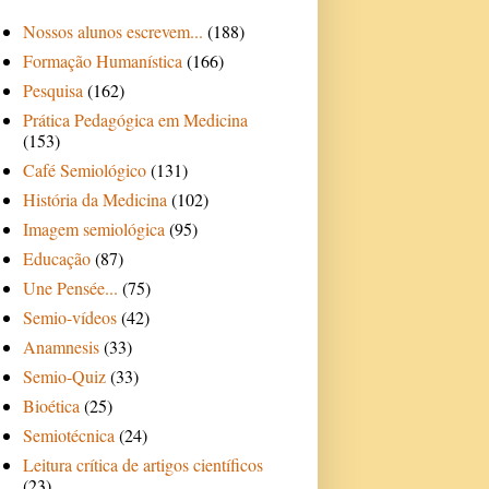
Nossos alunos escrevem...
(188)
Formação Humanística
(166)
Pesquisa
(162)
Prática Pedagógica em Medicina
(153)
Café Semiológico
(131)
História da Medicina
(102)
Imagem semiológica
(95)
Educação
(87)
Une Pensée...
(75)
Semio-vídeos
(42)
Anamnesis
(33)
Semio-Quiz
(33)
Bioética
(25)
Semiotécnica
(24)
Leitura crítica de artigos científicos
(23)