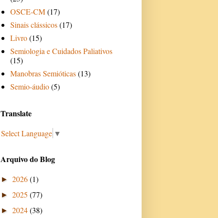
OSCE-CM
(17)
Sinais clássicos
(17)
Livro
(15)
Semiologia e Cuidados Paliativos
(15)
Manobras Semióticas
(13)
Semio-áudio
(5)
Translate
Select Language
▼
Arquivo do Blog
2026
(1)
►
2025
(77)
►
2024
(38)
►