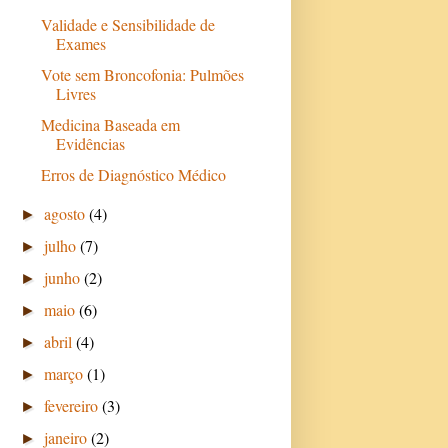
Validade e Sensibilidade de
Exames
Vote sem Broncofonia: Pulmões
Livres
Medicina Baseada em
Evidências
Erros de Diagnóstico Médico
agosto
(4)
►
julho
(7)
►
junho
(2)
►
maio
(6)
►
abril
(4)
►
março
(1)
►
fevereiro
(3)
►
janeiro
(2)
►