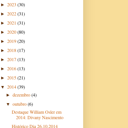
2023
(30)
►
2022
(31)
►
2021
(31)
►
2020
(80)
►
2019
(20)
►
2018
(17)
►
2017
(13)
►
2016
(13)
►
2015
(21)
►
2014
(39)
▼
dezembro
(4)
►
outubro
(6)
▼
Destaque William Osler em
2014: Divany Nascimento
Histórico Dia 26.10.2014