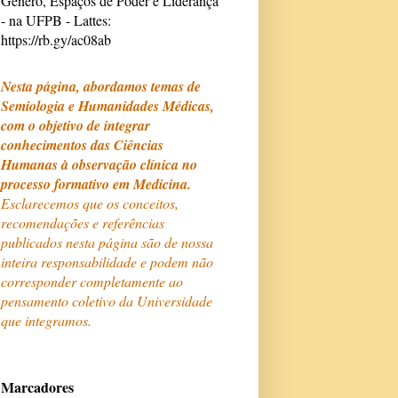
Gênero, Espaços de Poder e Liderança
- na UFPB - Lattes:
https://rb.gy/ac08ab
Nesta página, abordamos temas de
Semiologia e Humanidades Médicas,
com o objetivo de integrar
conhecimentos das Ciências
Humanas à observação clínica no
processo formativo em Medicina.
Esclarecemos que os conceitos,
recomendações e referências
publicados nesta página são de nossa
inteira responsabilidade e podem não
corresponder completamente ao
pensamento coletivo da Universidade
que integramos.
Marcadores