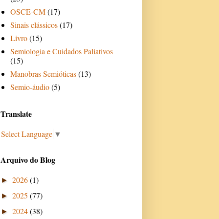
OSCE-CM
(17)
Sinais clássicos
(17)
Livro
(15)
Semiologia e Cuidados Paliativos
(15)
Manobras Semióticas
(13)
Semio-áudio
(5)
Translate
Select Language
▼
Arquivo do Blog
2026
(1)
►
2025
(77)
►
2024
(38)
►