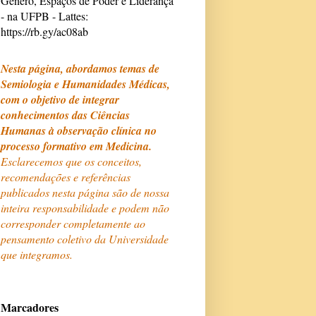
Gênero, Espaços de Poder e Liderança
- na UFPB - Lattes:
https://rb.gy/ac08ab
Nesta página, abordamos temas de
Semiologia e Humanidades Médicas,
com o objetivo de integrar
conhecimentos das Ciências
Humanas à observação clínica no
processo formativo em Medicina.
Esclarecemos que os conceitos,
recomendações e referências
publicados nesta página são de nossa
inteira responsabilidade e podem não
corresponder completamente ao
pensamento coletivo da Universidade
que integramos.
Marcadores