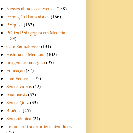
Nossos alunos escrevem...
(188)
Formação Humanística
(166)
Pesquisa
(162)
Prática Pedagógica em Medicina
(153)
Café Semiológico
(131)
História da Medicina
(102)
Imagem semiológica
(95)
Educação
(87)
Une Pensée...
(75)
Semio-vídeos
(42)
Anamnesis
(33)
Semio-Quiz
(33)
Bioética
(25)
Semiotécnica
(24)
Leitura crítica de artigos científicos
(23)