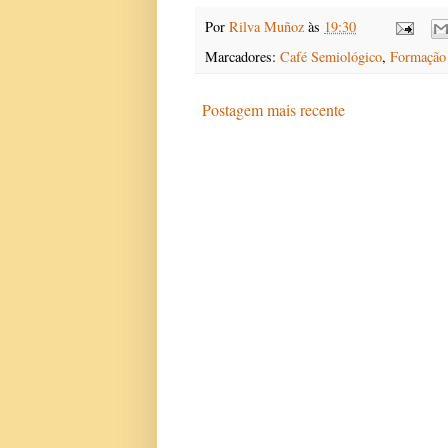
Por
Rilva Muñoz
às
19:30
Marcadores:
Café Semiológico
,
Formação
Postagem mais recente