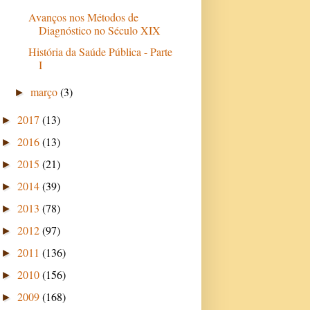
Avanços nos Métodos de
Diagnóstico no Século XIX
História da Saúde Pública - Parte
I
março
(3)
►
2017
(13)
►
2016
(13)
►
2015
(21)
►
2014
(39)
►
2013
(78)
►
2012
(97)
►
2011
(136)
►
2010
(156)
►
2009
(168)
►