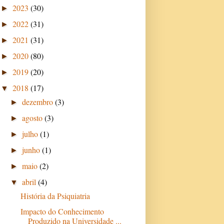
2023
(30)
►
2022
(31)
►
2021
(31)
►
2020
(80)
►
2019
(20)
►
2018
(17)
▼
dezembro
(3)
►
agosto
(3)
►
julho
(1)
►
junho
(1)
►
maio
(2)
►
abril
(4)
▼
História da Psiquiatria
Impacto do Conhecimento
Produzido na Universidade ...