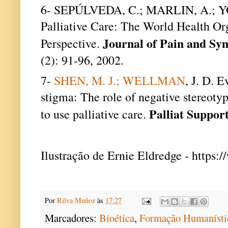
6-
SEPÚLVEDA, C.; MARLIN, A.; Y
Palliative Care: The World Health Or
Journal of Pain and 
Perspective.
(2): 91-96, 2002.
7-
SHEN, M. J.; WELLMAN
, J. D. E
stigma: The role of negative stereotyp
Palliat Suppor
to use palliative care.
Ilustração de Ernie Eldredge - https:
Por
Rilva Muñoz
às
17:27
Marcadores:
Bioética
,
Formação Humanísti