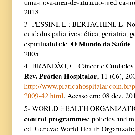
uma-nova-area-de-atuacao-medica-no-
2018.
3- PESSINI, L.; BERTACHINI, L. Nov
cuidados paliativos: ética, geriatria,
O Mundo da Saúde
espiritualidade.
-
2005
4- BRANDÃO, C. Câncer e Cuidados Pa
Rev. Prática Hospitalar
, 11 (66), 2
http://www.praticahospitalar.com.br
2009-42.html
.
Acesso em: 08 dez. 20
5- WORLD HEALTH ORGANIZATI
control programmes
: policies and m
ed. Geneva: World Health Organizati