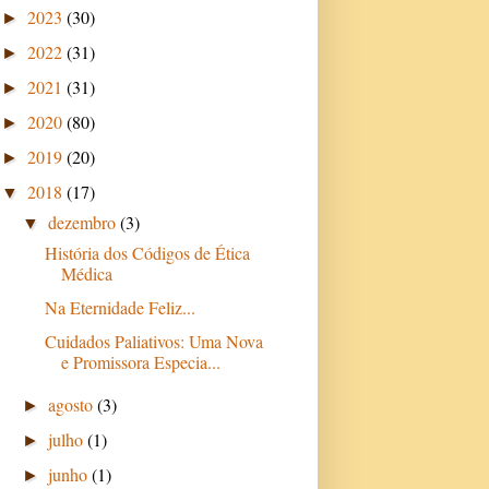
2023
(30)
►
2022
(31)
►
2021
(31)
►
2020
(80)
►
2019
(20)
►
2018
(17)
▼
dezembro
(3)
▼
História dos Códigos de Ética
Médica
Na Eternidade Feliz...
Cuidados Paliativos: Uma Nova
e Promissora Especia...
agosto
(3)
►
julho
(1)
►
junho
(1)
►