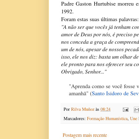
Padre Gaston Hurtubise morreu e
1992.
Foram estas suas últimas palavras:
"A não ser que vocês já tenham co
amor de Deus por nós, é preciso pe
nos conceda a graça de compreend
um de nós, apesar de nossos pecado
isso, ele nos diz: basta um olhar de
ele pronto para nos oferecer seu co
Obrigado, Senhor..."
"Aprenda como se você fosse v
amanhã" (
Santo Isidoro de Sev
Por
Rilva Muñoz
às
08:24
Marcadores:
Formação Humanística
,
Une 
Postagem mais recente