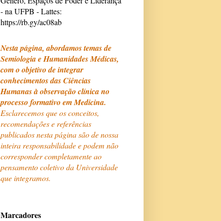
Gênero, Espaços de Poder e Liderança
- na UFPB - Lattes:
https://rb.gy/ac08ab
Nesta página, abordamos temas de
Semiologia e Humanidades Médicas,
com o objetivo de integrar
conhecimentos das Ciências
Humanas à observação clínica no
processo formativo em Medicina.
Esclarecemos que os conceitos,
recomendações e referências
publicados nesta página são de nossa
inteira responsabilidade e podem não
corresponder completamente ao
pensamento coletivo da Universidade
que integramos.
Marcadores