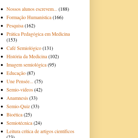
Nossos alunos escrevem...
(188)
Formação Humanística
(166)
Pesquisa
(162)
Prática Pedagógica em Medicina
(153)
Café Semiológico
(131)
História da Medicina
(102)
Imagem semiológica
(95)
Educação
(87)
Une Pensée...
(75)
Semio-vídeos
(42)
Anamnesis
(33)
Semio-Quiz
(33)
Bioética
(25)
Semiotécnica
(24)
Leitura crítica de artigos científicos
(23)