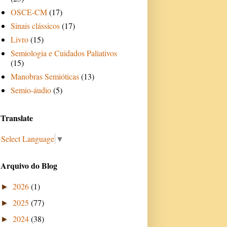
OSCE-CM
(17)
Sinais clássicos
(17)
Livro
(15)
Semiologia e Cuidados Paliativos
(15)
Manobras Semióticas
(13)
Semio-áudio
(5)
Translate
Select Language
▼
Arquivo do Blog
2026
(1)
►
2025
(77)
►
2024
(38)
►