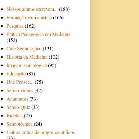
Nossos alunos escrevem...
(188)
Formação Humanística
(166)
Pesquisa
(162)
Prática Pedagógica em Medicina
(153)
Café Semiológico
(131)
História da Medicina
(102)
Imagem semiológica
(95)
Educação
(87)
Une Pensée...
(75)
Semio-vídeos
(42)
Anamnesis
(33)
Semio-Quiz
(33)
Bioética
(25)
Semiotécnica
(24)
Leitura crítica de artigos científicos
(23)