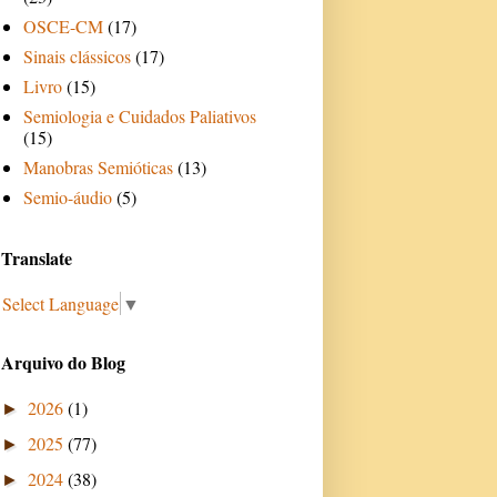
OSCE-CM
(17)
Sinais clássicos
(17)
Livro
(15)
Semiologia e Cuidados Paliativos
(15)
Manobras Semióticas
(13)
Semio-áudio
(5)
Translate
Select Language
▼
Arquivo do Blog
2026
(1)
►
2025
(77)
►
2024
(38)
►