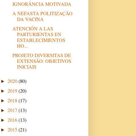
IGNORÂNCIA MOTIVADA
A NEFASTA POLITIZAÇÃO
DA VACINA
ATENCIÓN A LAS
PARTURIENTAS EN
ESTABLECIMIENTOS
HO...
PROJETO DIVERSITAS DE
EXTENSÃO: OBJETIVOS
INICIAIS
2020
(80)
►
2019
(20)
►
2018
(17)
►
2017
(13)
►
2016
(13)
►
2015
(21)
►