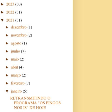
2023
(30)
►
2022
(31)
►
2021
(31)
▼
dezembro
(1)
►
novembro
(2)
►
agosto
(1)
►
junho
(7)
►
maio
(2)
►
abril
(4)
►
março
(2)
►
fevereiro
(7)
►
janeiro
(5)
▼
RETRANSMITINDO O
PROGRAMA "OS PINGOS
NOS IS" DE HOJE