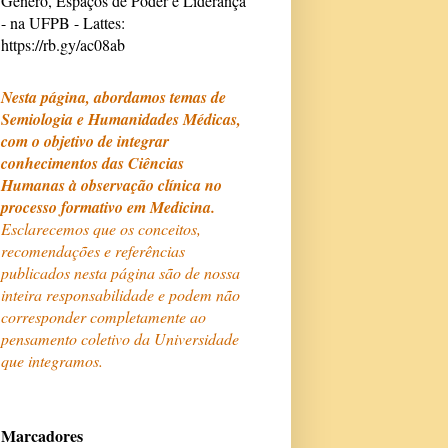
Gênero, Espaços de Poder e Liderança
- na UFPB - Lattes:
https://rb.gy/ac08ab
Nesta página, abordamos temas de
Semiologia e Humanidades Médicas,
com o objetivo de integrar
conhecimentos das Ciências
Humanas à observação clínica no
processo formativo em Medicina.
Esclarecemos que os conceitos,
recomendações e referências
publicados nesta página são de nossa
inteira responsabilidade e podem não
corresponder completamente ao
pensamento coletivo da Universidade
que integramos.
Marcadores