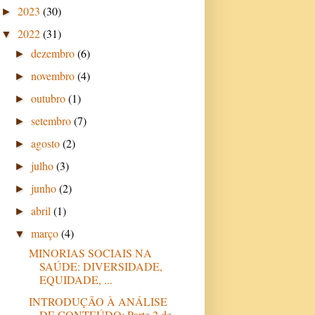
2023
(30)
►
2022
(31)
▼
dezembro
(6)
►
novembro
(4)
►
outubro
(1)
►
setembro
(7)
►
agosto
(2)
►
julho
(3)
►
junho
(2)
►
abril
(1)
►
março
(4)
▼
MINORIAS SOCIAIS NA
SAÚDE: DIVERSIDADE,
EQUIDADE, ...
INTRODUÇÃO À ANÁLISE
DE CONTEÚDO: Parte 2 de