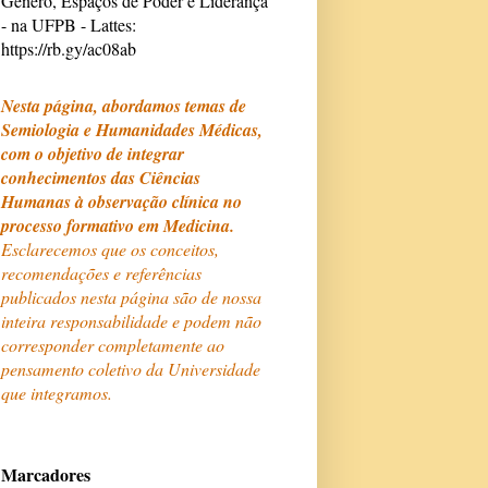
Gênero, Espaços de Poder e Liderança
- na UFPB - Lattes:
https://rb.gy/ac08ab
Nesta página, abordamos temas de
Semiologia e Humanidades Médicas,
com o objetivo de integrar
conhecimentos das Ciências
Humanas à observação clínica no
processo formativo em Medicina.
Esclarecemos que os conceitos,
recomendações e referências
publicados nesta página são de nossa
inteira responsabilidade e podem não
corresponder completamente ao
pensamento coletivo da Universidade
que integramos.
Marcadores