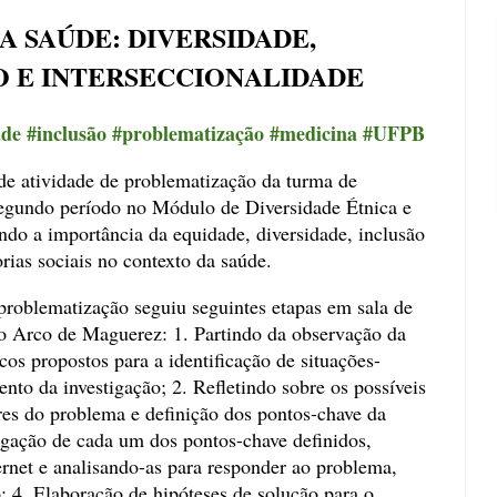
A SAÚDE: DIVERSIDADE,
O E INTERSECCIONALIDADE
ade #inclusão #problematização #medicina #UFPB
de atividade de problematização da turma de
gundo período no Módulo de Diversidade Étnica e
ndo a importância da equidade, diversidade, inclusão
rias sociais no contexto da saúde.
problematização seguiu seguintes etapas em sala de
o Arco de Maguerez: 1. Partindo da observação da
cos propostos para a identificação de situações-
nto da investigação; 2. Refletindo sobre os possíveis
res do problema e definição dos pontos-chave da
stigação de cada um dos pontos-chave definidos,
rnet e analisando-as para responder ao problema,
 4. Elaboração de hipóteses de solução para o