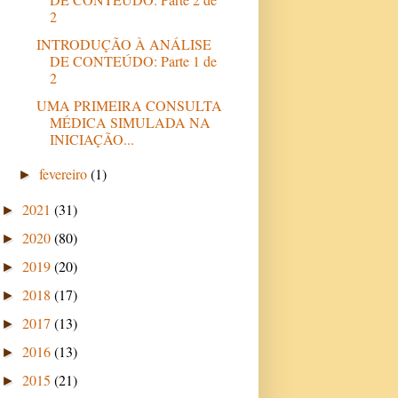
2
INTRODUÇÃO À ANÁLISE
DE CONTEÚDO: Parte 1 de
2
UMA PRIMEIRA CONSULTA
MÉDICA SIMULADA NA
INICIAÇÃO...
fevereiro
(1)
►
2021
(31)
►
2020
(80)
►
2019
(20)
►
2018
(17)
►
2017
(13)
►
2016
(13)
►
2015
(21)
►