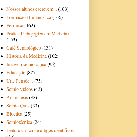
Nossos alunos escrevem...
(188)
Formação Humanística
(166)
Pesquisa
(162)
Prática Pedagógica em Medicina
(153)
Café Semiológico
(131)
História da Medicina
(102)
Imagem semiológica
(95)
Educação
(87)
Une Pensée...
(75)
Semio-vídeos
(42)
Anamnesis
(33)
Semio-Quiz
(33)
Bioética
(25)
Semiotécnica
(24)
Leitura crítica de artigos científicos
(23)