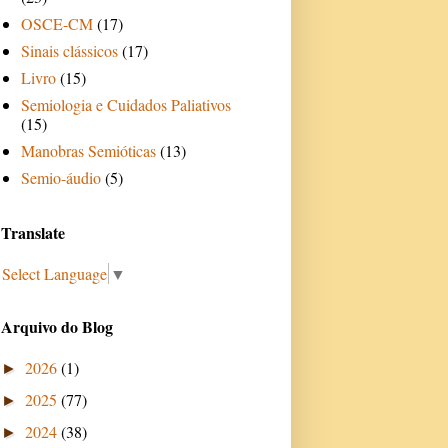
OSCE-CM
(17)
Sinais clássicos
(17)
Livro
(15)
Semiologia e Cuidados Paliativos
(15)
Manobras Semióticas
(13)
Semio-áudio
(5)
Translate
Select Language
▼
Arquivo do Blog
2026
(1)
►
2025
(77)
►
2024
(38)
►