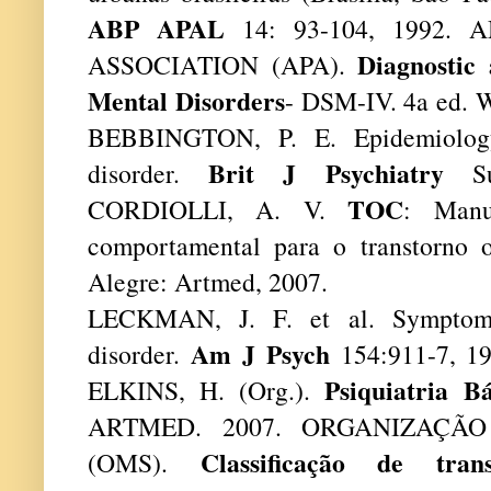
ABP APAL
14: 93-104, 1992.
Diagnostic 
ASSOCIATION (APA).
Mental Disorders
- DSM-IV. 4a ed. 
BEBBINGTON, P. E. Epidemiology 
Brit J Psychiatry
disorder.
Sup
TOC
CORDIOLLI, A. V.
: Manu
comportamental para o transtorno o
Alegre: Artmed, 2007.
LECKMAN, J. F. et al. Symptoms 
Am J Psych
disorder.
154:911-7, 1
Psiquiatria Bá
ELKINS, H. (Org.).
ARTMED. 2007. ORGANIZAÇÃ
Classificação de tra
(OMS).