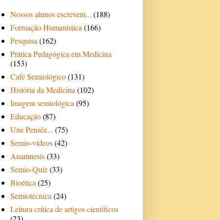
Nossos alunos escrevem...
(188)
Formação Humanística
(166)
Pesquisa
(162)
Prática Pedagógica em Medicina
(153)
Café Semiológico
(131)
História da Medicina
(102)
Imagem semiológica
(95)
Educação
(87)
Une Pensée...
(75)
Semio-vídeos
(42)
Anamnesis
(33)
Semio-Quiz
(33)
Bioética
(25)
Semiotécnica
(24)
Leitura crítica de artigos científicos
(23)