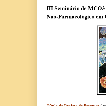
III Seminário de MCO3 
Não-Farmacológico em 
Título do Projeto de Pesquisa:
"A