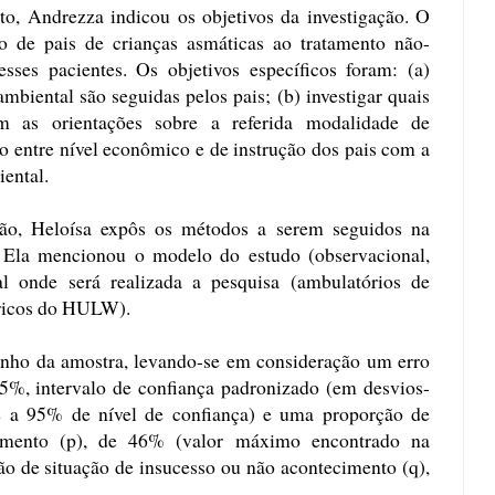
to, Andrezza indicou os objetivos da investigação. O
são de pais de crianças asmáticas ao tratamento não-
sses pacientes. Os objetivos específicos foram: (a)
ambiental são seguidas pelos pais; (b) investigar quais
am as orientações sobre a referida modalidade de
ção entre nível econômico e de instrução dos pais com a
ental.
ção, Heloísa expôs os métodos a serem seguidos na
. Ela mencionou o modelo do estudo (observacional,
cal onde será realizada a pesquisa (ambulatórios de
tricos do HULW).
anho da amostra, levando-se em consideração um erro
%, intervalo de confiança padronizado (em desvios-
e a 95% de nível de confiança) e uma proporção de
cimento (p), de 46% (valor máximo encontrado na
ção de situação de insucesso ou não acontecimento (q),