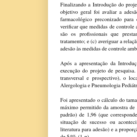
Finalizando a Introdução do proje
objetivo geral foi avaliar a ade
farmacológico preconizado para e
verificar que medidas de controle 
são os profissionais que prest
tratamento; e (c) averiguar a rela
adesão às medidas de controle ambi
Após a apresentação da Introdu
execução do projeto de pesquisa
transversal e prospectivo), o lo
Alergologia e Pneumologia Pediá
Foi apresentado o cálculo do tam
máximo permitido da amostra de 5
padrão) de 1,96 (que correspond
situação de sucesso ou aconte
literatura para adesão) e a propor
de 54% (1-p).