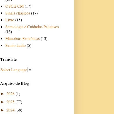
OSCE-CM
(17)
Sinais clássicos
(17)
Livro
(15)
Semiologia e Cuidados Paliativos
(15)
Manobras Semióticas
(13)
Semio-áudio
(5)
Translate
Select Language
▼
Arquivo do Blog
2026
(1)
►
2025
(77)
►
2024
(38)
►