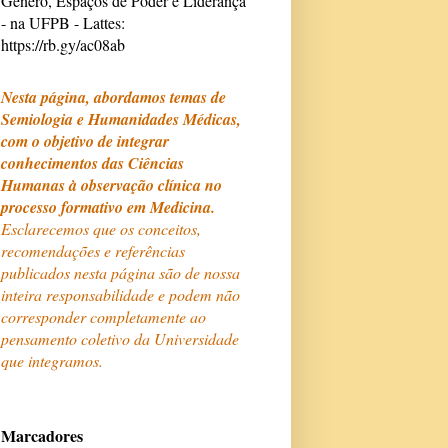
Gênero, Espaços de Poder e Liderança
- na UFPB - Lattes:
https://rb.gy/ac08ab
Nesta página, abordamos temas de
Semiologia e Humanidades Médicas,
com o objetivo de integrar
conhecimentos das Ciências
Humanas à observação clínica no
processo formativo em Medicina.
Esclarecemos que os conceitos,
recomendações e referências
publicados nesta página são de nossa
inteira responsabilidade e podem não
corresponder completamente ao
pensamento coletivo da Universidade
que integramos.
Marcadores