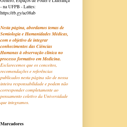
Gênero, Espaços de Poder e Liderança
- na UFPB - Lattes:
https://rb.gy/ac08ab
Nesta página, abordamos temas de
Semiologia e Humanidades Médicas,
com o objetivo de integrar
conhecimentos das Ciências
Humanas à observação clínica no
processo formativo em Medicina.
Esclarecemos que os conceitos,
recomendações e referências
publicados nesta página são de nossa
inteira responsabilidade e podem não
corresponder completamente ao
pensamento coletivo da Universidade
que integramos.
Marcadores