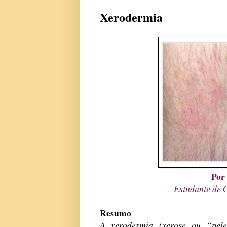
Xerodermia
Por
Estudante de
Resumo
A xerodermia (xerose ou “pel