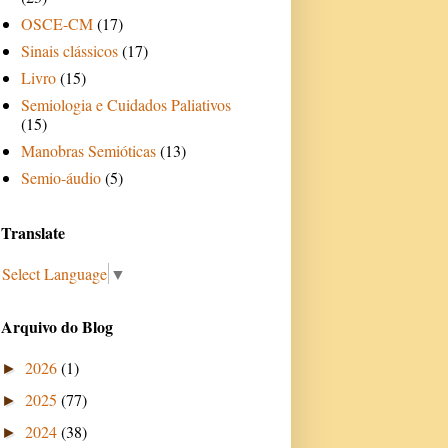
OSCE-CM
(17)
Sinais clássicos
(17)
Livro
(15)
Semiologia e Cuidados Paliativos
(15)
Manobras Semióticas
(13)
Semio-áudio
(5)
Translate
Select Language
▼
Arquivo do Blog
2026
(1)
►
2025
(77)
►
2024
(38)
►