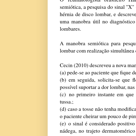
semiótica, a pesquisa do sinal "X"
hérnia de disco lombar, e descre
uma manobra útil no diagnóstico 
lombares.
A manobra semiótica para pesqui
lombar com realização simultânea 
Cecin (2010) descreveu a nova man
(a) pede-se ao paciente que fique d
(b) em seguida, solicita-se que 
possível suportar a dor lombar, nas 
(c) no primeiro instante em que
tussa.;
(d) caso a tosse não tenha modific
o paciente cheirar um pouco de pi
(e) o sinal é considerado positiv
nádega, no trajeto dermatomérico 