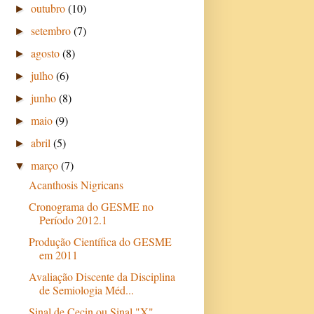
outubro
(10)
►
setembro
(7)
►
agosto
(8)
►
julho
(6)
►
junho
(8)
►
maio
(9)
►
abril
(5)
►
março
(7)
▼
Acanthosis Nigricans
Cronograma do GESME no
Período 2012.1
Produção Científica do GESME
em 2011
Avaliação Discente da Disciplina
de Semiologia Méd...
Sinal de Cecin ou Sinal "X"