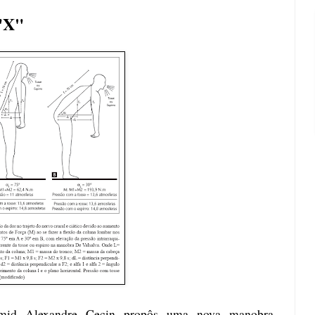
 "X"
Hamid Alexandre Cecin propôs uma nova manobra