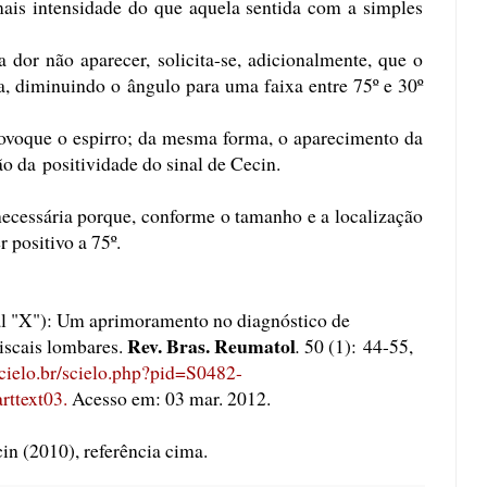
mais intensidade do que aquela sentida com a simples
a dor não aparecer, solicita-se, adicionalmente, que o
a, diminuindo o ângulo para uma faixa entre 75º e 30º
provoque o espirro; da mesma forma, o aparecimento da
o da positividade do sinal de Cecin.
 necessária porque, conforme o tamanho e a localização
r positivo a 75º.
al "X"): Um aprimoramento no diagnóstico de
Rev. Bras. Reumatol
iscais lombares.
.
50 (1): 44-55,
cielo.br/scielo.php?pid=S0482-
rttext03
.
Acesso em: 03 mar. 2012.
in (2010), referência cima.