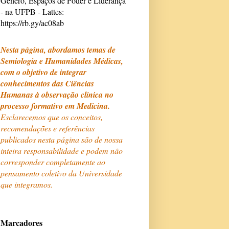
Gênero, Espaços de Poder e Liderança
- na UFPB - Lattes:
https://rb.gy/ac08ab
Nesta página, abordamos temas de
Semiologia e Humanidades Médicas,
com o objetivo de integrar
conhecimentos das Ciências
Humanas à observação clínica no
processo formativo em Medicina.
Esclarecemos que os conceitos,
recomendações e referências
publicados nesta página são de nossa
inteira responsabilidade e podem não
corresponder completamente ao
pensamento coletivo da Universidade
que integramos.
Marcadores