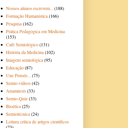
Nossos alunos escrevem...
(188)
Formação Humanística
(166)
Pesquisa
(162)
Prática Pedagógica em Medicina
(153)
Café Semiológico
(131)
História da Medicina
(102)
Imagem semiológica
(95)
Educação
(87)
Une Pensée...
(75)
Semio-vídeos
(42)
Anamnesis
(33)
Semio-Quiz
(33)
Bioética
(25)
Semiotécnica
(24)
Leitura crítica de artigos científicos
(23)