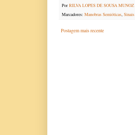
Por
RILVA LOPES DE SOUSA MUNOZ
Marcadores:
Manobras Semióticas
,
Sinais
Postagem mais recente