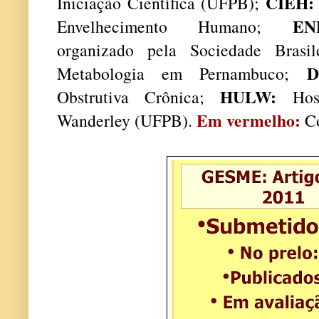
CIEH:
Iniciação Científica (UFPB);
EN
Envelhecimento Humano;
organizado pela Sociedade Brasil
D
Metabologia em Pernambuco;
HULW:
Obstrutiva Crônica;
Hospi
Em vermelho:
Wanderley (UFPB).
Co