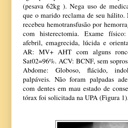
(pesava 62kg ). Nega uso de medic
que o marido reclama de seu hálit
recebeu hemotransfusão por hemorrag
com histerectomia. Exame físico:
afebril, emagrecida, lúcida e orien
AR: MV+ AHT com alguns roncos
Sat02=96%. ACV: BCNF, sem sopro
Abdome: Globoso, flácido, indol
palpáveis. Não foram palpadas ade
com dentes em mau estado de conse
tórax foi solicitada na UPA (Figura 1)