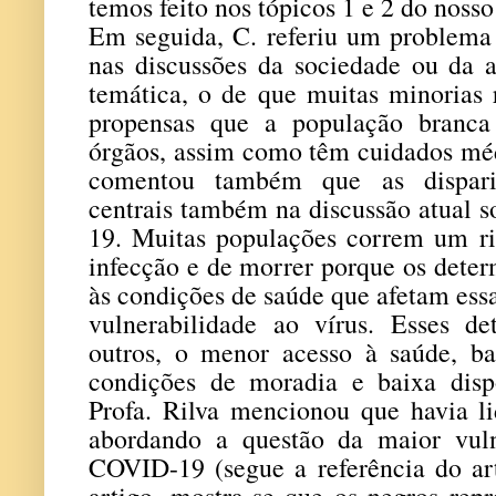
temos feito nos tópicos 1 e 2 do nosso
Em seguida, C. referiu um problema
nas discussões da sociedade ou da 
temática, o de que muitas minorias 
propensas que a população branca 
órgãos, assim como têm cuidados méd
comentou também que as disparid
centrais também na discussão atual 
19. Muitas populações correm um ri
infecção e de morrer porque os deter
às condições de saúde que afetam ess
vulnerabilidade
ao v
í
rus. Esses de
outros, o menor acesso à sa
ú
de, b
condições de moradia e baixa disp
Profa. Rilva mencionou que havia l
abordando a questão da maior vuln
COVID-19 (segue a referência do art
artigo, mostra-se que os negros re