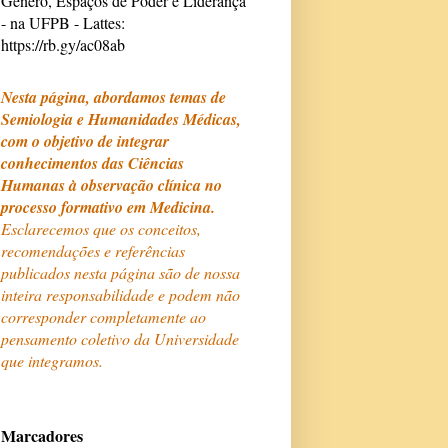
Gênero, Espaços de Poder e Liderança
- na UFPB - Lattes:
https://rb.gy/ac08ab
Nesta página, abordamos temas de
Semiologia e Humanidades Médicas,
com o objetivo de integrar
conhecimentos das Ciências
Humanas à observação clínica no
processo formativo em Medicina.
Esclarecemos que os conceitos,
recomendações e referências
publicados nesta página são de nossa
inteira responsabilidade e podem não
corresponder completamente ao
pensamento coletivo da Universidade
que integramos.
Marcadores