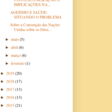
IMPLICAÇÕES NA...
AGEÍSMO E SAÚDE:
SITUANDO O PROBLEMA
Sobre a Convenção das Nações
Unidas sobre os Direi...
maio
(5)
►
abril
(6)
►
março
(6)
►
fevereiro
(1)
►
2019
(20)
►
2018
(17)
►
2017
(13)
►
2016
(13)
►
2015
(21)
►