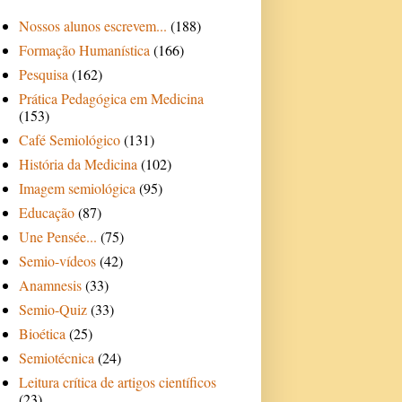
Nossos alunos escrevem...
(188)
Formação Humanística
(166)
Pesquisa
(162)
Prática Pedagógica em Medicina
(153)
Café Semiológico
(131)
História da Medicina
(102)
Imagem semiológica
(95)
Educação
(87)
Une Pensée...
(75)
Semio-vídeos
(42)
Anamnesis
(33)
Semio-Quiz
(33)
Bioética
(25)
Semiotécnica
(24)
Leitura crítica de artigos científicos
(23)