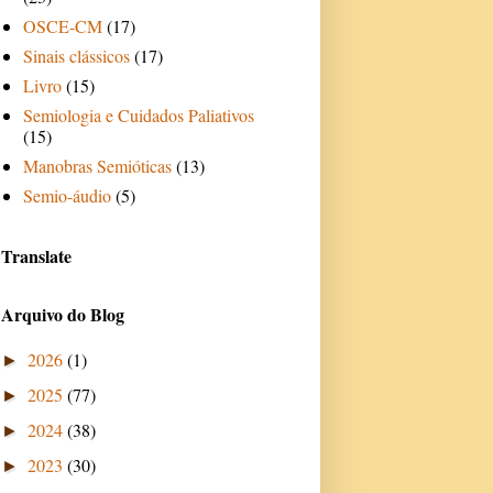
OSCE-CM
(17)
Sinais clássicos
(17)
Livro
(15)
Semiologia e Cuidados Paliativos
(15)
Manobras Semióticas
(13)
Semio-áudio
(5)
Translate
Arquivo do Blog
2026
(1)
►
2025
(77)
►
2024
(38)
►
2023
(30)
►