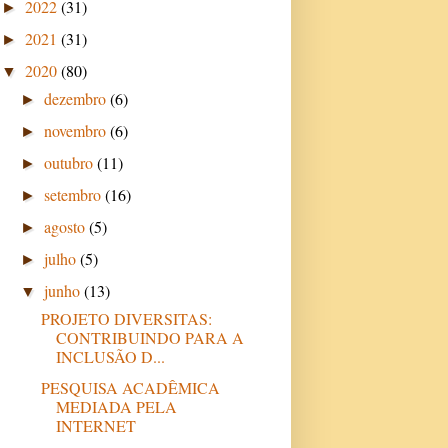
2022
(31)
►
2021
(31)
►
2020
(80)
▼
dezembro
(6)
►
novembro
(6)
►
outubro
(11)
►
setembro
(16)
►
agosto
(5)
►
julho
(5)
►
junho
(13)
▼
PROJETO DIVERSITAS:
CONTRIBUINDO PARA A
INCLUSÃO D...
PESQUISA ACADÊMICA
MEDIADA PELA
INTERNET