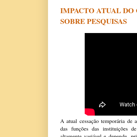
IMPACTO ATUAL DO 
SOBRE PESQUISAS
A atual cessação temporária de a
das funções das instituições d
altamente variável e depende, p