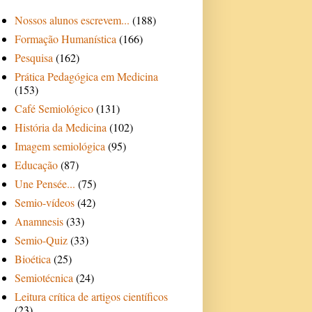
Nossos alunos escrevem...
(188)
Formação Humanística
(166)
Pesquisa
(162)
Prática Pedagógica em Medicina
(153)
Café Semiológico
(131)
História da Medicina
(102)
Imagem semiológica
(95)
Educação
(87)
Une Pensée...
(75)
Semio-vídeos
(42)
Anamnesis
(33)
Semio-Quiz
(33)
Bioética
(25)
Semiotécnica
(24)
Leitura crítica de artigos científicos
(23)