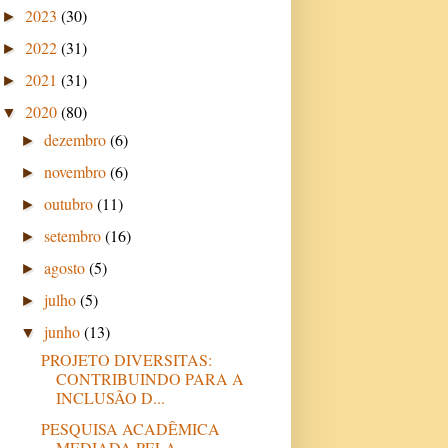
2023
(30)
►
2022
(31)
►
2021
(31)
►
2020
(80)
▼
dezembro
(6)
►
novembro
(6)
►
outubro
(11)
►
setembro
(16)
►
agosto
(5)
►
julho
(5)
►
junho
(13)
▼
PROJETO DIVERSITAS:
CONTRIBUINDO PARA A
INCLUSÃO D...
PESQUISA ACADÊMICA
MEDIADA PELA