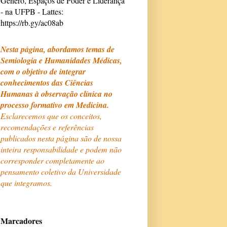
Gênero, Espaços de Poder e Liderança
- na UFPB - Lattes:
https://rb.gy/ac08ab
Nesta página, abordamos temas de
Semiologia e Humanidades Médicas,
com o objetivo de integrar
conhecimentos das Ciências
Humanas à observação clínica no
processo formativo em Medicina.
Esclarecemos que os conceitos,
recomendações e referências
publicados nesta página são de nossa
inteira responsabilidade e podem não
corresponder completamente ao
pensamento coletivo da Universidade
que integramos.
Marcadores