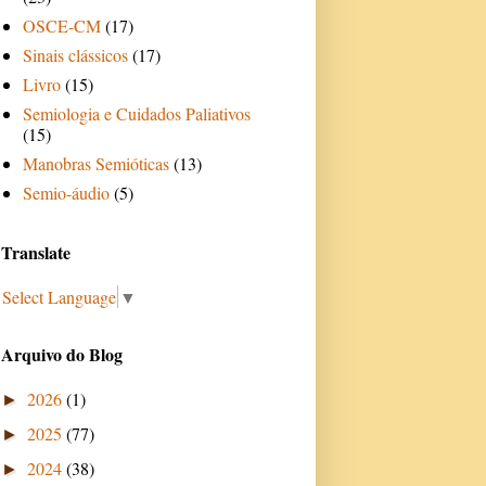
OSCE-CM
(17)
Sinais clássicos
(17)
Livro
(15)
Semiologia e Cuidados Paliativos
(15)
Manobras Semióticas
(13)
Semio-áudio
(5)
Translate
Select Language
▼
Arquivo do Blog
2026
(1)
►
2025
(77)
►
2024
(38)
►