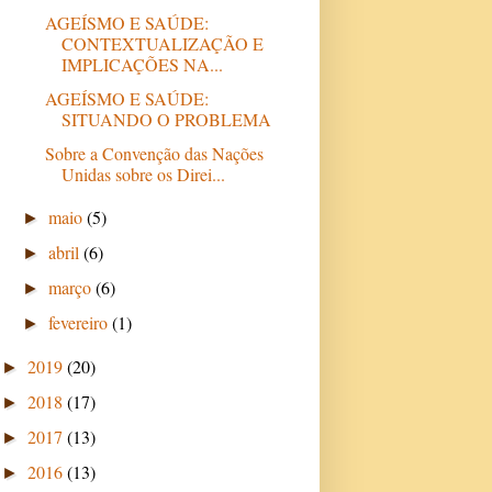
AGEÍSMO E SAÚDE:
CONTEXTUALIZAÇÃO E
IMPLICAÇÕES NA...
AGEÍSMO E SAÚDE:
SITUANDO O PROBLEMA
Sobre a Convenção das Nações
Unidas sobre os Direi...
maio
(5)
►
abril
(6)
►
março
(6)
►
fevereiro
(1)
►
2019
(20)
►
2018
(17)
►
2017
(13)
►
2016
(13)
►