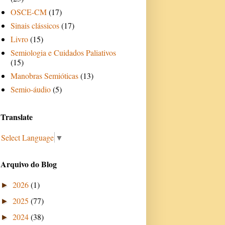
OSCE-CM
(17)
Sinais clássicos
(17)
Livro
(15)
Semiologia e Cuidados Paliativos
(15)
Manobras Semióticas
(13)
Semio-áudio
(5)
Translate
Select Language
▼
Arquivo do Blog
2026
(1)
►
2025
(77)
►
2024
(38)
►