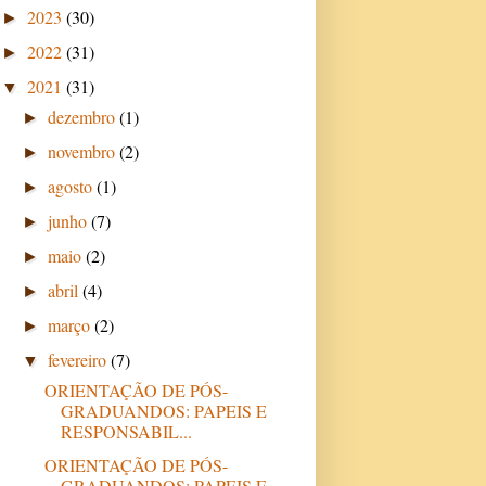
2023
(30)
►
2022
(31)
►
2021
(31)
▼
dezembro
(1)
►
novembro
(2)
►
agosto
(1)
►
junho
(7)
►
maio
(2)
►
abril
(4)
►
março
(2)
►
fevereiro
(7)
▼
ORIENTAÇÃO DE PÓS-
GRADUANDOS: PAPEIS E
RESPONSABIL...
ORIENTAÇÃO DE PÓS-
GRADUANDOS: PAPEIS E