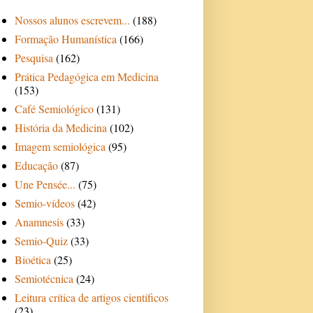
Nossos alunos escrevem...
(188)
Formação Humanística
(166)
Pesquisa
(162)
Prática Pedagógica em Medicina
(153)
Café Semiológico
(131)
História da Medicina
(102)
Imagem semiológica
(95)
Educação
(87)
Une Pensée...
(75)
Semio-vídeos
(42)
Anamnesis
(33)
Semio-Quiz
(33)
Bioética
(25)
Semiotécnica
(24)
Leitura crítica de artigos científicos
(23)