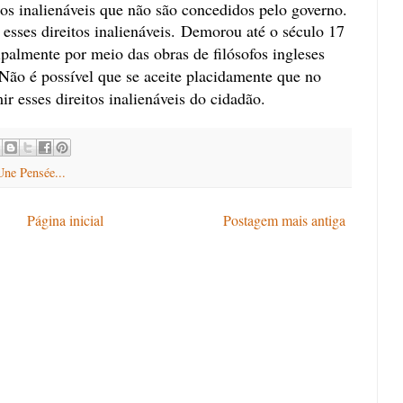
tos inalienáveis
que n
ã
o s
ã
o concedidos pelo governo.
esses direitos inalien
á
veis.
Demorou até o século 17
cipalmente por meio das obras de filósofos ingleses
o é possível que se aceite placidamente que no
ir esses direitos inalienáveis do cidadão.
Une Pensée...
Página inicial
Postagem mais antiga