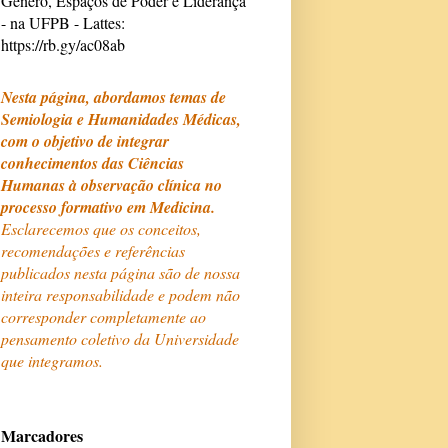
Gênero, Espaços de Poder e Liderança
- na UFPB - Lattes:
https://rb.gy/ac08ab
Nesta página, abordamos temas de
Semiologia e Humanidades Médicas,
com o objetivo de integrar
conhecimentos das Ciências
Humanas à observação clínica no
processo formativo em Medicina.
Esclarecemos que os conceitos,
recomendações e referências
publicados nesta página são de nossa
inteira responsabilidade e podem não
corresponder completamente ao
pensamento coletivo da Universidade
que integramos.
Marcadores