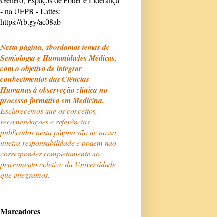
Gênero, Espaços de Poder e Liderança
- na UFPB - Lattes:
https://rb.gy/ac08ab
Nesta página, abordamos temas de
Semiologia e Humanidades Médicas,
com o objetivo de integrar
conhecimentos das Ciências
Humanas à observação clínica no
processo formativo em Medicina.
Esclarecemos que os conceitos,
recomendações e referências
publicados nesta página são de nossa
inteira responsabilidade e podem não
corresponder completamente ao
pensamento coletivo da Universidade
que integramos.
Marcadores