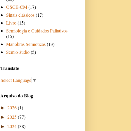
OSCE-CM
(17)
Sinais clássicos
(17)
Livro
(15)
Semiologia e Cuidados Paliativos
(15)
Manobras Semióticas
(13)
Semio-áudio
(5)
Translate
Select Language
▼
Arquivo do Blog
2026
(1)
►
2025
(77)
►
2024
(38)
►