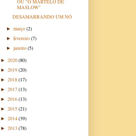
OU "O MARTELO DE
MASLOW"
DESAMARRANDO UM NÓ
março
(2)
►
fevereiro
(7)
►
janeiro
(5)
►
2020
(80)
►
2019
(20)
►
2018
(17)
►
2017
(13)
►
2016
(13)
►
2015
(21)
►
2014
(39)
►
2013
(78)
►