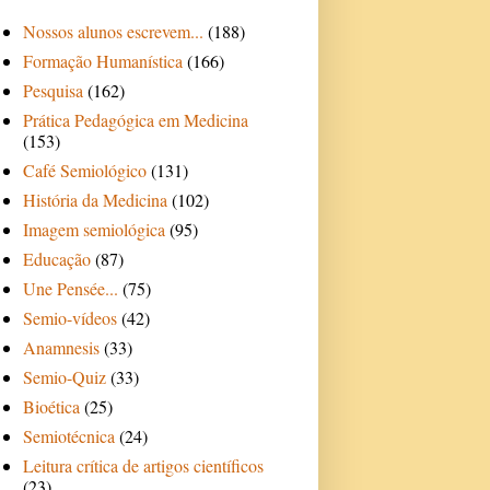
Nossos alunos escrevem...
(188)
Formação Humanística
(166)
Pesquisa
(162)
Prática Pedagógica em Medicina
(153)
Café Semiológico
(131)
História da Medicina
(102)
Imagem semiológica
(95)
Educação
(87)
Une Pensée...
(75)
Semio-vídeos
(42)
Anamnesis
(33)
Semio-Quiz
(33)
Bioética
(25)
Semiotécnica
(24)
Leitura crítica de artigos científicos
(23)