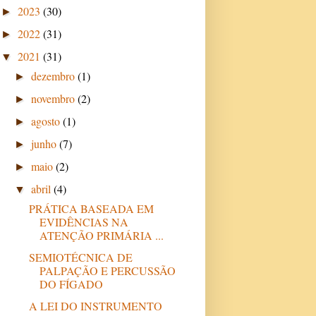
2023
(30)
►
2022
(31)
►
2021
(31)
▼
dezembro
(1)
►
novembro
(2)
►
agosto
(1)
►
junho
(7)
►
maio
(2)
►
abril
(4)
▼
PRÁTICA BASEADA EM
EVIDÊNCIAS NA
ATENÇÃO PRIMÁRIA ...
SEMIOTÉCNICA DE
PALPAÇÃO E PERCUSSÃO
DO FÍGADO
A LEI DO INSTRUMENTO