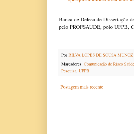
Banca de Defesa de Dissertação de
pelo PROFSAUDE, polo UFPB, 
C
Por
RILVA LOPES DE SOUSA MUNOZ
Marcadores:
Comunicação de Risco Saúde
Pesquisa
,
UFPB
Postagem mais recente