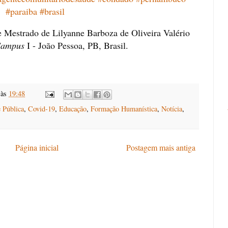
#paraiba
#brasil
 Mestrado de Lilyanne Barboza de Oliveira Valério 
ampus
 I - João Pessoa, PB, Brasil.
às
19:48
 Pública
,
Covid-19
,
Educação
,
Formação Humanística
,
Notícia
,
Página inicial
Postagem mais antiga