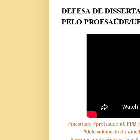
DEFESA DE DISSERT
PELO PROFSAÚDE/U
#mestrado
#profsaude
#UFPB
#defesademestrado
#med
#pesquisamulticêntrica
#acs
#