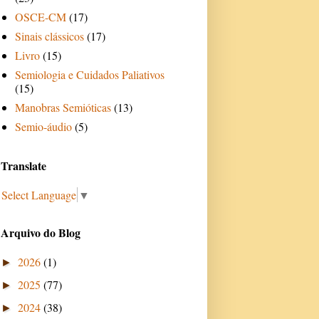
OSCE-CM
(17)
Sinais clássicos
(17)
Livro
(15)
Semiologia e Cuidados Paliativos
(15)
Manobras Semióticas
(13)
Semio-áudio
(5)
Translate
Select Language
▼
Arquivo do Blog
2026
(1)
►
2025
(77)
►
2024
(38)
►