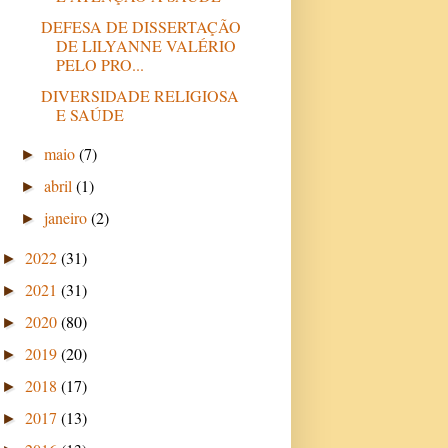
DEFESA DE DISSERTAÇÃO
DE LILYANNE VALÉRIO
PELO PRO...
DIVERSIDADE RELIGIOSA
E SAÚDE
maio
(7)
►
abril
(1)
►
janeiro
(2)
►
2022
(31)
►
2021
(31)
►
2020
(80)
►
2019
(20)
►
2018
(17)
►
2017
(13)
►