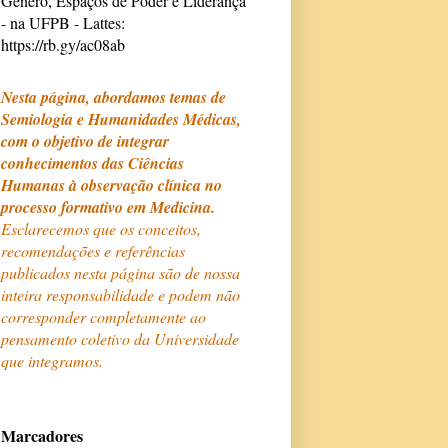
Gênero, Espaços de Poder e Liderança
- na UFPB - Lattes:
https://rb.gy/ac08ab
Nesta página, abordamos temas de
Semiologia e Humanidades Médicas,
com o objetivo de integrar
conhecimentos das Ciências
Humanas à observação clínica no
processo formativo em Medicina.
Esclarecemos que os conceitos,
recomendações e referências
publicados nesta página são de nossa
inteira responsabilidade e podem não
corresponder completamente ao
pensamento coletivo da Universidade
que integramos.
Marcadores