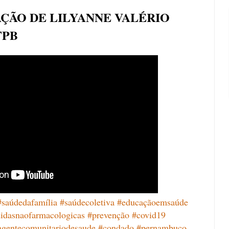
AÇÃO DE LILYANNE VALÉRIO
FPB
#saúdedafamília
#saúdecoletiva
#educaçãoemsaúde
idasnaofarmacologicas
#prevenção
#covid19
agentecomunitariodesaude
#condado
#pernambuco