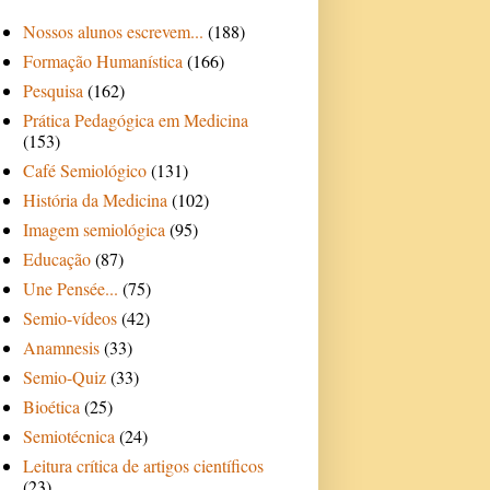
Nossos alunos escrevem...
(188)
Formação Humanística
(166)
Pesquisa
(162)
Prática Pedagógica em Medicina
(153)
Café Semiológico
(131)
História da Medicina
(102)
Imagem semiológica
(95)
Educação
(87)
Une Pensée...
(75)
Semio-vídeos
(42)
Anamnesis
(33)
Semio-Quiz
(33)
Bioética
(25)
Semiotécnica
(24)
Leitura crítica de artigos científicos
(23)