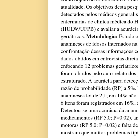
atualidade. Os objetivos desta pesq
detectados pelos médicos generalis
enfermarias de clínica médica do 
(HULW/UFPB) e avaliar a acurácia
Metodologia:
geriátricas.
Estudo o
anamneses de idosos internados na
confrontação dessas informações c
dados obtidos em entrevistas direta
enfocando 12 problemas geriátric
foram obtidos pelo auto-relato dos 
estruturado. A acurácia para detec
razão de probabilidade (RP) a 5%.
anamneses foi de 2,1; em 14% não h
6 itens foram registrados em 16%,
Detectou-se uma acurácia da anamn
medicamentos (RP 5.0; P=0.02), an
motoras (RP 5,0; P=0.02) e falta de
mostram que muitos problemas típi