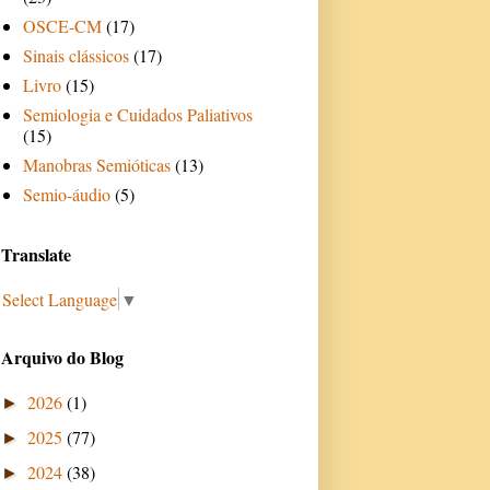
OSCE-CM
(17)
Sinais clássicos
(17)
Livro
(15)
Semiologia e Cuidados Paliativos
(15)
Manobras Semióticas
(13)
Semio-áudio
(5)
Translate
Select Language
▼
Arquivo do Blog
2026
(1)
►
2025
(77)
►
2024
(38)
►