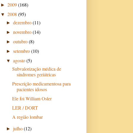
2009
(168)
►
2008
(95)
▼
dezembro
(11)
►
novembro
(14)
►
outubro
(8)
►
setembro
(10)
►
agosto
(5)
▼
Subvalorização médica de
síndromes geriátricas
Prescrição medicamentosa para
pacientes idosos
Ele foi William Osler
LER / DORT
A região lombar
julho
(12)
►