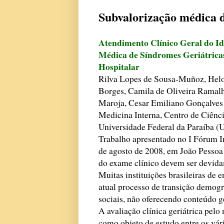
Subvalorização médica d
Atendimento Clínico Geral do Id
Médica de Síndromes Geriátrica
Hospitalar
Rilva Lopes de Sousa-Muñoz, Helo
Borges, Camila de Oliveira Ramalh
Maroja, Cesar Emiliano Gonçalves
Medicina Interna, Centro de Ciênc
Universidade Federal da Paraíba (
Trabalho apresentado no I Fórum I
de agosto de 2008, em João Pessoa 
do exame clínico devem ser devidam
Muitas instituições brasileiras de 
atual processo de transição demog
sociais, não oferecendo conteúdo 
A avaliação clínica geriátrica pelo
como objeto de estudo entre os vár