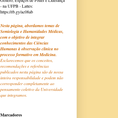
Gênero, Espaços de Poder e Liderança
- na UFPB - Lattes:
https://rb.gy/ac08ab
Nesta página, abordamos temas de
Semiologia e Humanidades Médicas,
com o objetivo de integrar
conhecimentos das Ciências
Humanas à observação clínica no
processo formativo em Medicina.
Esclarecemos que os conceitos,
recomendações e referências
publicados nesta página são de nossa
inteira responsabilidade e podem não
corresponder completamente ao
pensamento coletivo da Universidade
que integramos.
Marcadores