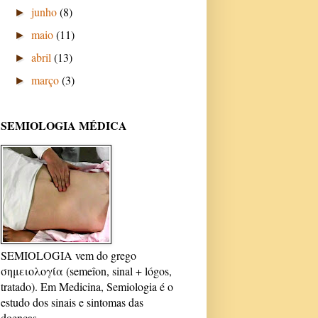
junho
(8)
►
maio
(11)
►
abril
(13)
►
março
(3)
►
SEMIOLOGIA MÉDICA
SEMIOLOGIA vem do grego
σημειολογία (semeîon, sinal + lógos,
tratado). Em Medicina, Semiologia é o
estudo dos sinais e sintomas das
doenças.