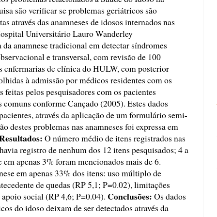
uisa são verificar se problemas geriátricos são
tas através das anamneses de idosos internados nas
Hospital Universitário Lauro Wanderley
 da anamnese tradicional em detectar síndromes
bservacional e transversal, com revisão de 100
s enfermarias de clínica do HULW, com posterior
olhidas à admissão por médicos residentes com os
s feitas pelos pesquisadores com os pacientes
os comuns conforme Cançado (2005). Estes dados
pacientes, através da aplicação de um formulário semi-
ção destes problemas nas anamneses foi expressa em
Resultados:
O número médio de itens registrados nas
avia registro de nenhum dos 12 itens pesquisados; 4 a
 e em apenas 3% foram mencionados mais de 6.
ese em apenas 33% dos itens: uso múltiplo de
tecedente de quedas (RP 5,1; P=0.02), limitações
Conclusões:
 apoio social (RP 4,6; P=0.04).
Os dados
cos do idoso deixam de ser detectados através da