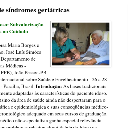
e síndromes geriátricas
oso: Subvalorização
s no Cuidado
ísa Maria Borges e
o, José Luís Simões
 Departamento de
ias Médicas -
UFPB), João Pessoa-PB.
nternacional sobre Saúde e Envelhecimento - 26 a 28
Introdução:
- Paraíba, Brasil.
As bases tradicionais
ente adaptadas às características do paciente idoso.
ensino da área de saúde ainda não despertaram para o
ráfica e epidemiológica e suas conseqüências médico-
gerontológico adequado em seus cursos de graduação.
 médico não-especialista ganha especial relevância
ios problemas relacionados à Saúde do Idoso na