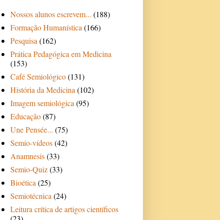
Nossos alunos escrevem...
(188)
Formação Humanística
(166)
Pesquisa
(162)
Prática Pedagógica em Medicina
(153)
Café Semiológico
(131)
História da Medicina
(102)
Imagem semiológica
(95)
Educação
(87)
Une Pensée...
(75)
Semio-vídeos
(42)
Anamnesis
(33)
Semio-Quiz
(33)
Bioética
(25)
Semiotécnica
(24)
Leitura crítica de artigos científicos
(23)