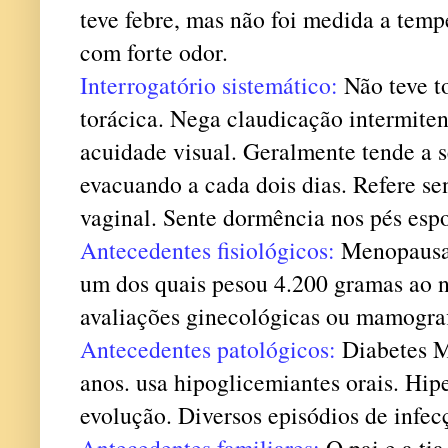
teve febre, mas não foi medida a temp
com forte odor.
Interrogatório sistemático:
Não teve to
torácica. Nega claudicação intermiten
acuidade visual. Geralmente tende a 
evacuando a cada dois dias. Refere s
vaginal. Sente dormência nos pés esp
Antecedentes fisiológicos:
Menopausa a
um dos quais pesou 4.200 gramas ao n
avaliações ginecológicas ou mamograf
Antecedentes patológicos:
Diabetes M
anos. usa hipoglicemiantes orais. Hi
evolução. Diversos episódios de infecç
Antecedentes familiares:
O pai e a tia