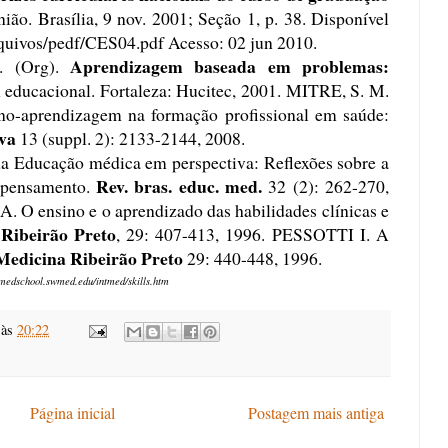
ião. Brasília, 9 nov. 2001; Seção 1, p. 38. Disponível
arquivos/pedf/CES04.pdf
Acesso: 02 jun 2010.
Aprendizagem baseada em problemas:
 (Org).
ducacional. Fortaleza: Hucitec, 2001. MITRE, S. M.
sino-aprendizagem na formação profissional em saúde:
iva
13 (suppl. 2): 2133-2144, 2008.
Educação médica em perspectiva: Reflexões sobre a
Rev. bras. educ. med.
 pensamento.
32 (2): 262-270,
O ensino e o aprendizado das habilidades clínicas e
Ribeirão Preto
, 29: 407-413, 1996. PESSOTTI I. A
Medicina Ribeirão Preto
29: 440-448, 1996.
medschool.swmed.edu/intmed/skills.htm
às
20:22
Página inicial
Postagem mais antiga