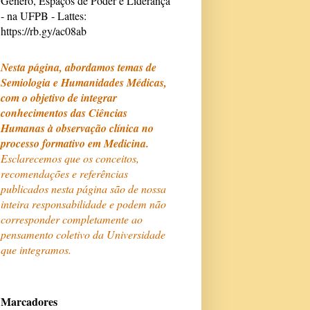
Gênero, Espaços de Poder e Liderança
- na UFPB - Lattes:
https://rb.gy/ac08ab
Nesta página, abordamos temas de
Semiologia e Humanidades Médicas,
com o objetivo de integrar
conhecimentos das Ciências
Humanas à observação clínica no
processo formativo em Medicina.
Esclarecemos que os conceitos,
recomendações e referências
publicados nesta página são de nossa
inteira responsabilidade e podem não
corresponder completamente ao
pensamento coletivo da Universidade
que integramos.
Marcadores