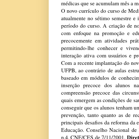
médicas que se acumulam mês a m
O novo currículo do curso de Med
atualmente no sétimo semestre e 
período do curso. A criação de no
com enfoque na promoção e educ
precocemente em atividades práti
permitindo-lhe conhecer e viven
interação ativa com usuários e pr
Com a recente implantação do nov
UFPB, ao contrário de aulas estrut
baseado em módulos de conhecimen
inserção precoce dos alunos n
compreensão precoce das circunst
quais emergem as condições de saú
conseguir que os alunos tenham um
prevenção, tanto quanto as de re
principais desafios da reforma da
Educação. Conselho Nacional de
Diret
n.4, CNE/CES de 7/11/2001.