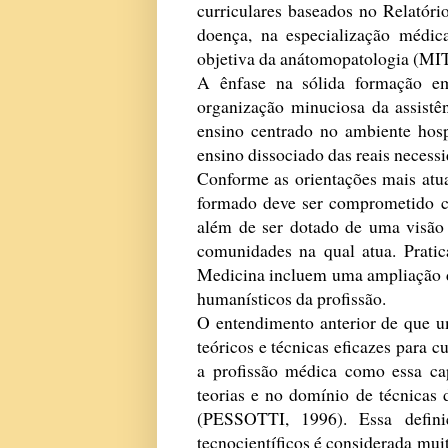
curriculares baseados no Relatóri
doença, na especialização médica
objetiva da anátomopatologia (MIT
A ênfase na sólida formação em
organização minuciosa da assistê
ensino centrado no ambiente hosp
ensino dissociado das reais necess
Conforme as orientações mais atu
formado deve ser comprometido c
além de ser dotado de uma visão 
comunidades na qual atua. Pratic
Medicina incluem uma ampliação d
humanísticos da profissão.
O entendimento anterior de que u
teóricos e técnicas eficazes para c
a profissão médica como essa ca
teorias e no domínio de técnicas d
(PESSOTTI, 1996). Essa defini
tecnocientíficos é considerada mui