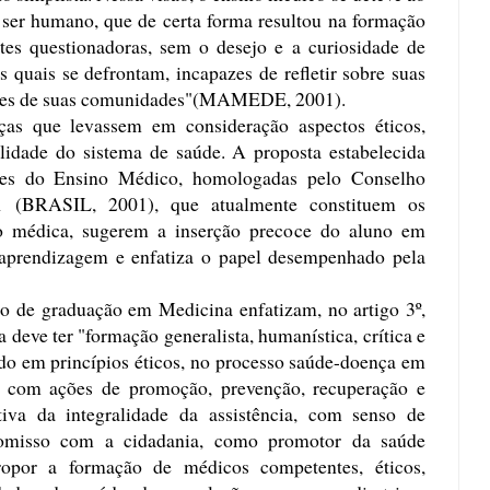
 ser humano, que de certa forma resultou na formação
ntes questionadoras, sem o desejo e a curiosidade de
quais se defrontam, incapazes de refletir sobre suas
dades de suas comunidades"(MAMEDE, 2001).
ças que levassem em consideração aspectos éticos,
lidade do sistema de saúde. A proposta estabelecida
lares do Ensino Médico, homologadas pelo Conselho
 (BRASIL, 2001), que atualmente constituem os
ão médica, sugerem a inserção precoce do aluno em
o-aprendizagem e enfatiza o papel desempenhado pela
so de graduação em Medicina enfatizam, no artigo 3º,
 deve ter "formação generalista, humanística, crítica e
tado em princípios éticos, no processo saúde-doença em
o, com ações de promoção, prevenção, recuperação e
tiva da integralidade da assistência, com senso de
romisso com a cidadania, como promotor da saúde
opor a formação de médicos competentes, éticos,