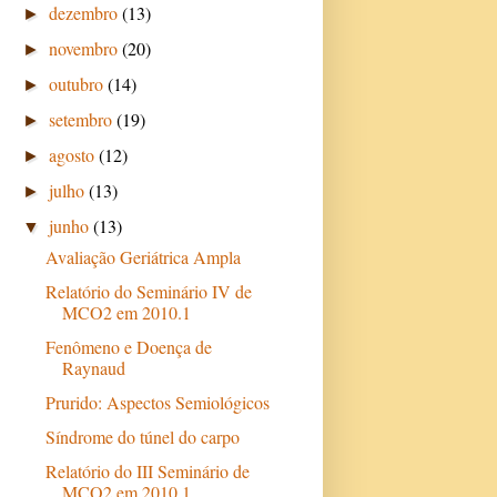
dezembro
(13)
►
novembro
(20)
►
outubro
(14)
►
setembro
(19)
►
agosto
(12)
►
julho
(13)
►
junho
(13)
▼
Avaliação Geriátrica Ampla
Relatório do Seminário IV de
MCO2 em 2010.1
Fenômeno e Doença de
Raynaud
Prurido: Aspectos Semiológicos
Síndrome do túnel do carpo
Relatório do III Seminário de
MCO2 em 2010.1