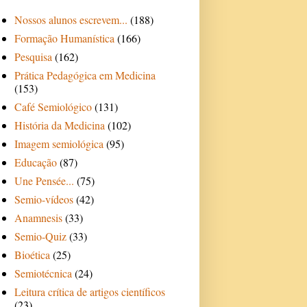
Nossos alunos escrevem...
(188)
Formação Humanística
(166)
Pesquisa
(162)
Prática Pedagógica em Medicina
(153)
Café Semiológico
(131)
História da Medicina
(102)
Imagem semiológica
(95)
Educação
(87)
Une Pensée...
(75)
Semio-vídeos
(42)
Anamnesis
(33)
Semio-Quiz
(33)
Bioética
(25)
Semiotécnica
(24)
Leitura crítica de artigos científicos
(23)