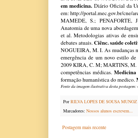
em medicina.
Diário Oficial da Un
em:
http://portal.mec.gov.br/cne/
MAMEDE, S.; PENAFORTE, J.
Anatomia de uma nova abordagem e
et al. Metodologias ativas de en
Ciênc. saúde colet
debates atuais.
NOGUEIRA, M. I. As mudanças na 
emergência de um novo estilo de
2009 KIRA, C. M; MARTINS, M. A. 
Medicina 
competências médicas.
formação humanística do medico.
Fonte da imagem ilustrativa desta postagem:
Por
RILVA LOPES DE SOUSA MUNOZ
Marcadores:
Nossos alunos escrevem...
Postagem mais recente