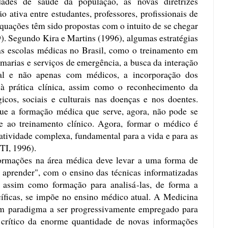
ades de saúde da população, as novas diretrizes
o ativa entre estudantes, professores, profissionais de
quações têm sido propostas com o intuito de se chegar
. Segundo Kira e Martins (1996), algumas estratégias
s escolas médicas no Brasil, como o treinamento em
marias e serviços de emergência, a busca da interação
al e não apenas com médicos, a incorporação dos
à prática clínica, assim como o reconhecimento da
icos, sociais e culturais nas doenças e nos doentes.
que a formação médica que serve, agora, não pode se
 e ao treinamento clínico. Agora, formar o médico é
atividade complexa, fundamental para a vida e para as
TI, 1996).
formações na área médica deve levar a uma forma de
a aprender", com o ensino das técnicas informatizadas
, assim como formação para analisá-las, de forma a
cíficas, se impõe no ensino médico atual. A Medicina
um paradigma a ser progressivamente empregado para
 crítico da enorme quantidade de novas informações