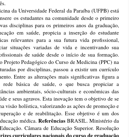
ês.
icina da Universidade Federal da Paraíba (UFPB) está
insere os estudantes na comunidade desde o primeiro
vas disciplinas para os primeiros anos da graduação,
ação em saúde, propicia a inserção do estudante
cas relevantes para a sua futura vida profissional,
ciar situações variadas de vida e incentivando sua
ofissionais de saúde desde o início de sua formação.
o Projeto Pedagógico do Curso de Medicina (PPC) na
uradas por disciplinas, passou a existir um currículo
to. Entre as alterações mais significativas figura a
a rede básica de saúde, o que busca propiciar a
âncias ambientais, sócio-culturais e econômicas das
de e seus agravos. Esta inovação tem o objetivo de se
a visão holística, valorizando as ações de promoção e
cuperação e de reabilitação. Esse objetivo é um dos
Referências
 educação médica.
BRASIL. Ministério da
 Educação. Câmara de Educação Superior. Resolução
rizes curriculares nacionais do curso de graduação