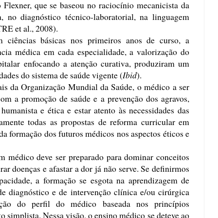
o Flexner, que se baseou no raciocínio mecanicista da
, no diagnóstico técnico-laboratorial, na linguagem
RE et al., 2008).
 ciências básicas nos primeiros anos de curso, a
ncia médica em cada especialidade, a valorização do
italar enfocando a atenção curativa, produziram um
idades do sistema de saúde vigente (
Ibid
).
ais da Organização Mundial da Saúde, o médico a ser
om a promoção de saúde e a prevenção dos agravos,
humanista e ética e estar atento às necessidades das
amente todas as propostas de reforma curricular em
a formação dos futuros médicos nos aspectos éticos e
m médico deve ser preparado para dominar conceitos
urar doenças e afastar a dor já não serve. Se definirmos
pacidade, a formação se esgota na aprendizagem de
e diagnóstico e de intervenção clínica e/ou cirúrgica
ção do perfil do médico baseada nos princípios
to simplista. Nessa visão, o ensino médico se deteve ao