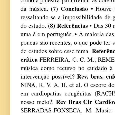
(7) Conclusão
da música.
• Houve 
ressaltando-se a impossibilidade de 
(8) Referências
do estudo.
• Das 30 r
uma é em português. • A maioria das 
poucas são recentes, o que pode ter 
Referênc
de estudos sobre esse tema.
crítica
FERREIRA, C. C. M.; REMEDI
música como recurso no cuidado à 
Rev. bras. en
intervenção possível?
NINA, R. V. A. H. et al. O escore de 
em cardiopatias congênitas (RACH
Rev Bras Cir Cardio
nosso meio?.
SERRADAS-FONSECA, M. Music as