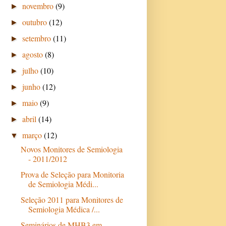
novembro
(9)
►
outubro
(12)
►
setembro
(11)
►
agosto
(8)
►
julho
(10)
►
junho
(12)
►
maio
(9)
►
abril
(14)
►
março
(12)
▼
Novos Monitores de Semiologia
- 2011/2012
Prova de Seleção para Monitoria
de Semiologia Médi...
Seleção 2011 para Monitores de
Semiologia Médica /...
Seminários de MHB3 em