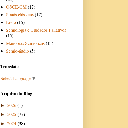
OSCE-CM
(17)
Sinais clássicos
(17)
Livro
(15)
Semiologia e Cuidados Paliativos
(15)
Manobras Semióticas
(13)
Semio-áudio
(5)
Translate
Select Language
▼
Arquivo do Blog
2026
(1)
►
2025
(77)
►
2024
(38)
►