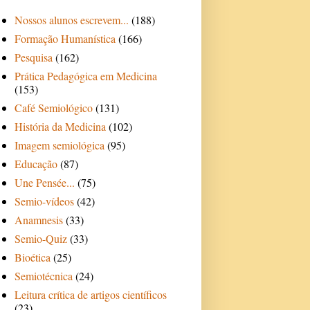
Nossos alunos escrevem...
(188)
Formação Humanística
(166)
Pesquisa
(162)
Prática Pedagógica em Medicina
(153)
Café Semiológico
(131)
História da Medicina
(102)
Imagem semiológica
(95)
Educação
(87)
Une Pensée...
(75)
Semio-vídeos
(42)
Anamnesis
(33)
Semio-Quiz
(33)
Bioética
(25)
Semiotécnica
(24)
Leitura crítica de artigos científicos
(23)