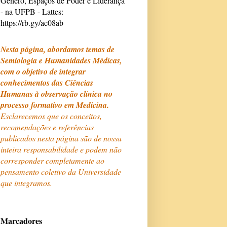
Gênero, Espaços de Poder e Liderança
- na UFPB - Lattes:
https://rb.gy/ac08ab
Nesta página, abordamos temas de
Semiologia e Humanidades Médicas,
com o objetivo de integrar
conhecimentos das Ciências
Humanas à observação clínica no
processo formativo em Medicina.
Esclarecemos que os conceitos,
recomendações e referências
publicados nesta página são de nossa
inteira responsabilidade e podem não
corresponder completamente ao
pensamento coletivo da Universidade
que integramos.
Marcadores