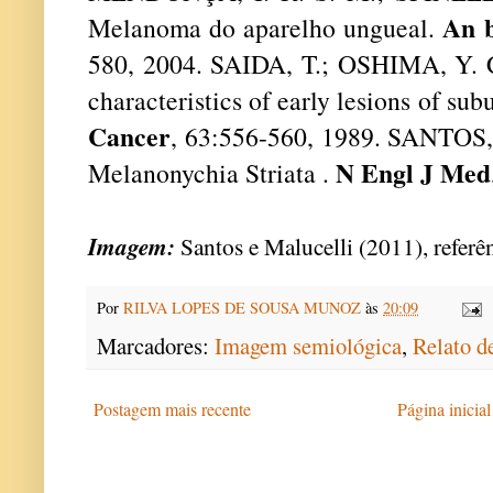
An 
Melanoma do aparelho ungueal.
580, 2004. SAIDA, T.; OSHIMA, Y. Cl
characteristics of early lesions of s
Cancer
, 63:556-560, 1989. SANTOS
N Engl J Med
Melanonychia Striata .
Imagem:
Santos e Malucelli (2011), referên
Por
RILVA LOPES DE SOUSA MUNOZ
às
20:09
Marcadores:
Imagem semiológica
,
Relato d
Postagem mais recente
Página inicial