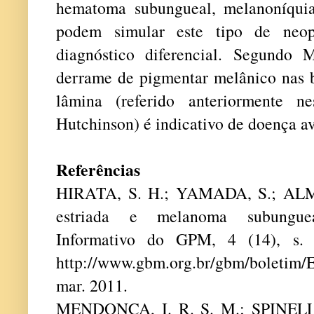
hematoma subungueal, melanoníquia
podem simular este
tipo de neop
diagnóstico diferencial. Segundo 
derrame de pigmentar melânico nas b
lâmina (referido anteriormente n
Hutchinson) é indicativo de doença 
Referências
HIRATA, S. H.; YAMADA, S.; ALME
estriada e melanoma subungu
Informativo do GPM, 4 (14), s. 
http://www.gbm.org.br/gbm/boletim/
mar. 2011.
MENDONÇA, I. R. S. M.; SPINELLI,