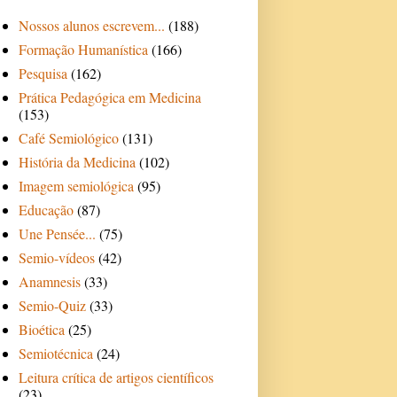
Nossos alunos escrevem...
(188)
Formação Humanística
(166)
Pesquisa
(162)
Prática Pedagógica em Medicina
(153)
Café Semiológico
(131)
História da Medicina
(102)
Imagem semiológica
(95)
Educação
(87)
Une Pensée...
(75)
Semio-vídeos
(42)
Anamnesis
(33)
Semio-Quiz
(33)
Bioética
(25)
Semiotécnica
(24)
Leitura crítica de artigos científicos
(23)