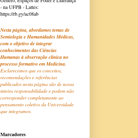
Gênero, Espaços de Poder e Liderança
- na UFPB - Lattes:
https://rb.gy/ac08ab
Nesta página, abordamos temas de
Semiologia e Humanidades Médicas,
com o objetivo de integrar
conhecimentos das Ciências
Humanas à observação clínica no
processo formativo em Medicina.
Esclarecemos que os conceitos,
recomendações e referências
publicados nesta página são de nossa
inteira responsabilidade e podem não
corresponder completamente ao
pensamento coletivo da Universidade
que integramos.
Marcadores