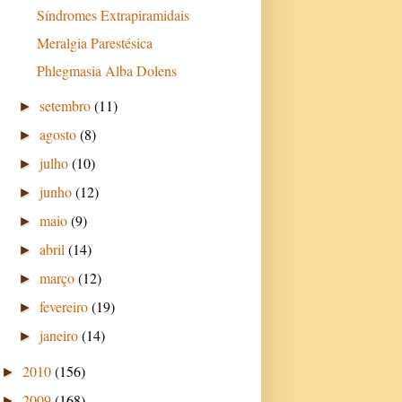
Síndromes Extrapiramidais
Meralgia Parestésica
Phlegmasia Alba Dolens
setembro
(11)
►
agosto
(8)
►
julho
(10)
►
junho
(12)
►
maio
(9)
►
abril
(14)
►
março
(12)
►
fevereiro
(19)
►
janeiro
(14)
►
2010
(156)
►
2009
(168)
►