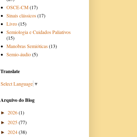
OSCE-CM
(17)
Sinais clássicos
(17)
Livro
(15)
Semiologia e Cuidados Paliativos
(15)
Manobras Semióticas
(13)
Semio-áudio
(5)
Translate
Select Language
▼
Arquivo do Blog
2026
(1)
►
2025
(77)
►
2024
(38)
►