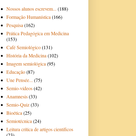
Nossos alunos escrevem...
(188)
Formação Humanística
(166)
Pesquisa
(162)
Prática Pedagógica em Medicina
(153)
Café Semiológico
(131)
História da Medicina
(102)
Imagem semiológica
(95)
Educação
(87)
Une Pensée...
(75)
Semio-vídeos
(42)
Anamnesis
(33)
Semio-Quiz
(33)
Bioética
(25)
Semiotécnica
(24)
Leitura crítica de artigos científicos
(23)