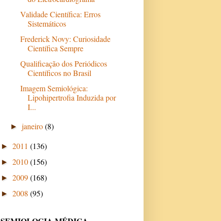
Validade Científica: Erros
Sistemáticos
Frederick Novy: Curiosidade
Científica Sempre
Qualificação dos Periódicos
Científicos no Brasil
Imagem Semiológica:
Lipohipertrofia Induzida por
I...
janeiro
(8)
►
2011
(136)
►
2010
(156)
►
2009
(168)
►
2008
(95)
►
SEMIOLOGIA MÉDICA