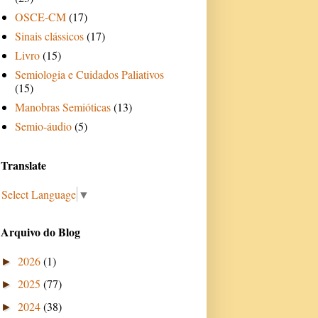
OSCE-CM
(17)
Sinais clássicos
(17)
Livro
(15)
Semiologia e Cuidados Paliativos
(15)
Manobras Semióticas
(13)
Semio-áudio
(5)
Translate
Select Language
▼
Arquivo do Blog
2026
(1)
►
2025
(77)
►
2024
(38)
►