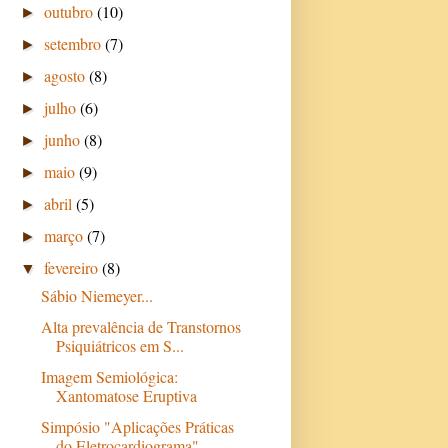
outubro
(10)
►
setembro
(7)
►
agosto
(8)
►
julho
(6)
►
junho
(8)
►
maio
(9)
►
abril
(5)
►
março
(7)
►
fevereiro
(8)
▼
Sábio Niemeyer...
Alta prevalência de Transtornos
Psiquiátricos em S...
Imagem Semiológica:
Xantomatose Eruptiva
Simpósio "Aplicações Práticas
do Eletrocardiograma"