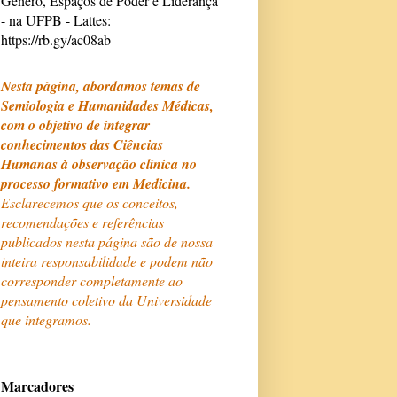
Gênero, Espaços de Poder e Liderança
- na UFPB - Lattes:
https://rb.gy/ac08ab
Nesta página, abordamos temas de
Semiologia e Humanidades Médicas,
com o objetivo de integrar
conhecimentos das Ciências
Humanas à observação clínica no
processo formativo em Medicina.
Esclarecemos que os conceitos,
recomendações e referências
publicados nesta página são de nossa
inteira responsabilidade e podem não
corresponder completamente ao
pensamento coletivo da Universidade
que integramos.
Marcadores