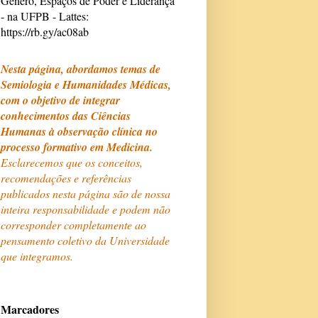
Gênero, Espaços de Poder e Liderança
- na UFPB - Lattes:
https://rb.gy/ac08ab
Nesta página, abordamos temas de
Semiologia e Humanidades Médicas,
com o objetivo de integrar
conhecimentos das Ciências
Humanas à observação clínica no
processo formativo em Medicina.
Esclarecemos que os conceitos,
recomendações e referências
publicados nesta página são de nossa
inteira responsabilidade e podem não
corresponder completamente ao
pensamento coletivo da Universidade
que integramos.
Marcadores