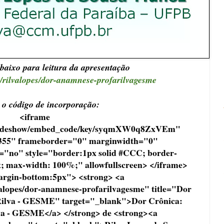
abaixo para leitura da apresentação
et/rilvalopes/dor-anamnese-profarilvagesme
o código de incorporação:
<iframe
/slideshow/embed_code/key/syqmXW0q8ZxVEm"
355" frameborder="0" marginwidth="0"
="no" style="border:1px solid #CCC; border-
; max-width: 100%;" allowfullscreen> </iframe>
argin-bottom:5px"> <strong> <a
valopes/dor-anamnese-profarilvagesme" title="Dor
 Rilva - GESME" target="_blank">Dor Crônica:
va - GESME</a> </strong> de <strong><a