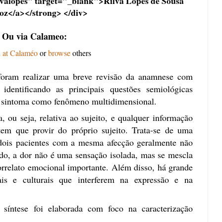
ilvalopes" target="_blank">Rilva Lopes de Sousa
z</a></strong> </div>
Ou via Calameo:
h at Calaméo
or
browse
others
 foram realizar uma breve revisão da anamnese com
identificando as principais questões semiológicas
se sintoma como fenômeno multidimensional.
, ou seja, relativa ao sujeito, e qualquer informação
 tem que provir do próprio sujeito. Trata-se de uma
 dois pacientes com a mesma afecção geralmente não
do, a dor não é uma sensação isolada, mas se mescla
rrelato emocional importante. Além disso, há grande
iais e culturais que interferem na expressão e na
a síntese foi elaborada com foco na caracterização