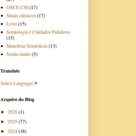
OSCE-CM
(17)
Sinais clássicos
(17)
Livro
(15)
Semiologia e Cuidados Paliativos
(15)
Manobras Semióticas
(13)
Semio-áudio
(5)
Translate
Select Language
▼
Arquivo do Blog
2026
(1)
►
2025
(77)
►
2024
(38)
►