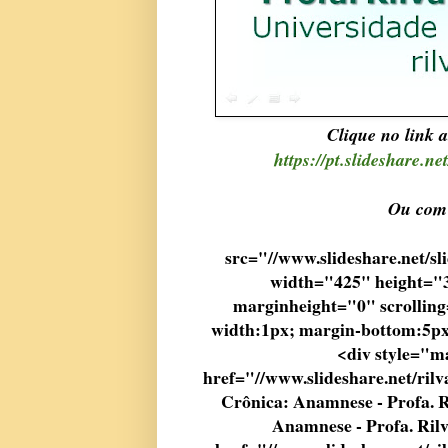
Clique no link 
https://pt.slideshare.n
Ou com 
src="//www.slideshare.net
width="425" height="
marginheight="0" scrolling
width:1px; margin-bottom:5px
<div style="m
href="//www.slideshare.net/ril
Crônica: Anamnese - Profa.
Anamnese - Profa. Ril