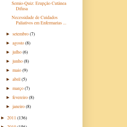
Semio-Quiz: Erupção Cutânea
Difusa
Necessidade de Cuidados
Paliativos em Enfermarias ...
setembro
(7)
►
agosto
(8)
►
julho
(6)
►
junho
(8)
►
maio
(9)
►
abril
(5)
►
março
(7)
►
fevereiro
(8)
►
janeiro
(8)
►
2011
(136)
►
2010
(156)
►