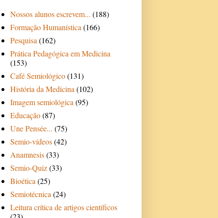
Nossos alunos escrevem...
(188)
Formação Humanística
(166)
Pesquisa
(162)
Prática Pedagógica em Medicina
(153)
Café Semiológico
(131)
História da Medicina
(102)
Imagem semiológica
(95)
Educação
(87)
Une Pensée...
(75)
Semio-vídeos
(42)
Anamnesis
(33)
Semio-Quiz
(33)
Bioética
(25)
Semiotécnica
(24)
Leitura crítica de artigos científicos
(23)