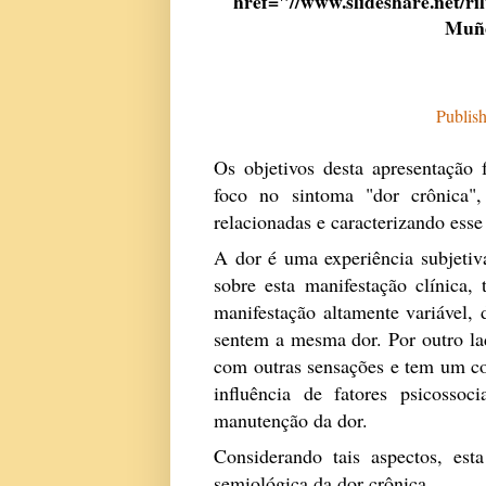
href="//www.slideshare.net/r
Muño
Publis
Os objetivos desta apresentação
foco no sintoma "dor crônica", 
relacionadas e caracterizando es
A dor é uma experiência subjetiva
sobre esta manifestação clínica,
manifestação altamente variável,
sentem a mesma dor. Por outro la
com outras sensações e tem um co
influência de fatores psicossoc
manutenção da dor.
Considerando tais aspectos, est
semiológica da dor crônica.