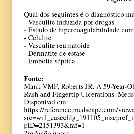
Qual dos seguintes é o diagnóstico ma
- Vasculite induzida por drogas
- Estado de hipercoagulabilidade com
- Celulite
- Vasculite reumatoide
- Dermatite de estase
- Embolia séptica
Fonte:
Mank VMF, Roberts JR. A 59-Year-O
Rash and Fingertip Ulcerations. Meds
Disponível em:
https://reference.medscape.com/view
src=wnl_casechlg_191105_mscpref
pID=2151393&faf=1
Tradução nossa.