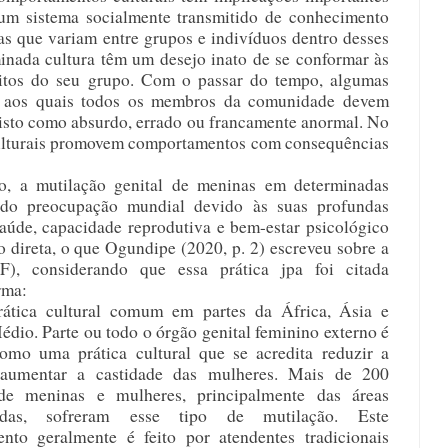
um sistema socialmente transmitido de conhecimento 
as que variam entre grupos e indivíduos dentro desses 
nada cultura têm um desejo inato de se conformar às 
itos do seu grupo. Com o passar do tempo, algumas 
s aos quais todos os membros da comunidade devem 
visto como absurdo, errado ou francamente anormal. No 
culturais promovem comportamentos com consequências 
, a mutilação genital de meninas em determinadas 
tado preocupação mundial devido às suas profundas 
aúde, capacidade reprodutiva e bem-estar psicológico 
 direta, o que Ogundipe (2020, p. 2) escreveu sobre a 
F), considerando que essa prática jpa foi citada 
rma:
ática cultural comum em partes da África, Ásia e 
édio. Parte ou todo o órgão genital feminino externo é 
omo uma prática cultural que se acredita reduzir a 
 aumentar a castidade das mulheres. Mais de 200 
de meninas e mulheres, principalmente das áreas 
adas, sofreram esse tipo de mutilação. Este 
nto geralmente é feito por atendentes tradicionais 