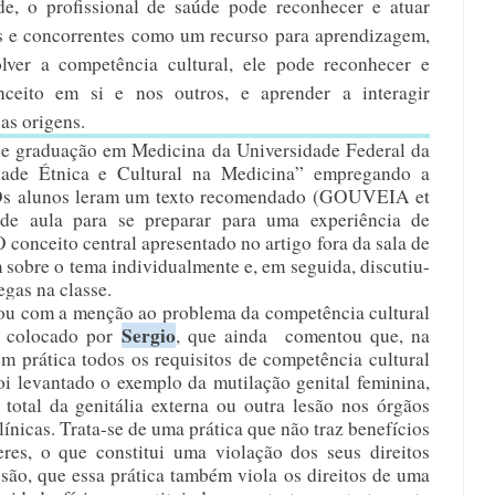
de, o profissional de saúde pode reconhecer e atuar 
s e concorrentes como um recurso para aprendizagem, 
lver a competência cultural, ele pode reconhecer e 
ceito em si e nos outros, e aprender a interagir 
as origens.
e graduação em Medicina da Universidade Federal da 
dade Étnica e Cultural na Medicina” empregando a 
a. Os alunos leram um texto recomendado (GOUVEIA et 
 de aula para se preparar para uma experiência de 
 conceito central apresentado no artigo fora da sala de 
m sobre o tema individualmente e, em seguida, discutiu-
gas na classe.
ou com a menção ao problema da competência cultural 
Sergio
e colocado por 
, que ainda  comentou que, na 
em prática todos os requisitos de competência cultural 
i levantado o exemplo da mutilação genital feminina, 
total da genitália externa ou outra lesão nos órgãos 
ínicas. Trata-se de uma prática que não traz benefícios 
es, o que constitui uma violação dos seus direitos 
são, que essa prática também viola os direitos de uma 