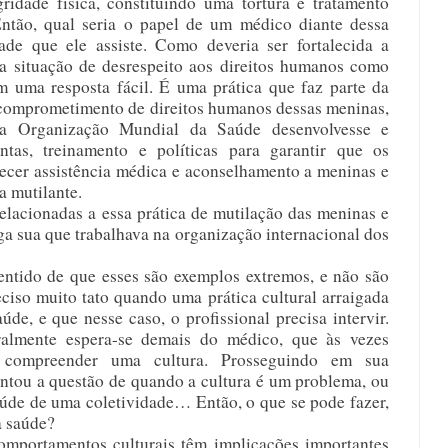
ridade física, constituindo uma tortura e tratamento 
ntão, qual seria o papel de um médico diante dessa 
de que ele assiste. Como deveria ser fortalecida a 
a situação de desrespeito aos direitos humanos como 
 uma resposta fácil. É uma prática que faz parte da 
 comprometimento de direitos humanos dessas meninas, 
a Organização Mundial da Saúde desenvolvesse e 
entas, treinamento e políticas para garantir que os 
ecer assistência médica e aconselhamento a meninas e 
a mutilante.  
elacionadas a essa prática de mutilação das meninas e 
a sua que trabalhava na organização internacional dos 
sentido de que esses são exemplos extremos, e não são 
eciso muito tato quando uma prática cultural arraigada 
de, e que nesse caso, o profissional precisa intervir. 
almente espera-se demais do médico, que às vezes 
compreender uma cultura. Prosseguindo em sua 
antou a questão de quando a cultura é um problema, ou 
aúde de uma coletividade… Então, o que se pode fazer, 
a saúde?
omportamentos culturais têm implicações importantes 