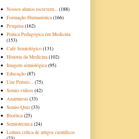
Nossos alunos escrevem...
(188)
Formação Humanística
(166)
Pesquisa
(162)
Prática Pedagógica em Medicina
(153)
Café Semiológico
(131)
História da Medicina
(102)
Imagem semiológica
(95)
Educação
(87)
Une Pensée...
(75)
Semio-vídeos
(42)
Anamnesis
(33)
Semio-Quiz
(33)
Bioética
(25)
Semiotécnica
(24)
Leitura crítica de artigos científicos
(23)