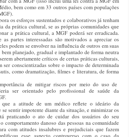
cabar com a MGF (isso inclui uma lei contra a MGF em 
 Médio, bem como em 33 outros países com populações 
 MGF). 
ra os esforços sustentados e colaborativos já tenham 
a da prática cultural, se as próprias comunidades que 
ar a prática cultural, a MGF poderá ser erradicada. 
 as partes interessadas são motivados a apreciar os 
 eles podem se envolver na influência de outros em suas 
 bem planejado, gradual e implantado de forma neutra 
erem abertamente críticos de certas práticas culturais, 
 ser conscientizadas sobre o impacto de determinada 
tis, como dramatização, filmes e literatura, de forma 
importância de mitigar riscos por meio do uso de  
eria ser orientado pelo profissional de saúde da 
GF. 
, que a atitude de um médico reflete o ideário da 
 se sentir impotente diante da situação, e minimizar os 
tá praticando o ato de cuidar dos usuários do seu 
ar o comportamento danoso das pessoas na comunidade 
ra com atitudes insalubres e prejudiciais que fazem 
mplificou esse aspecto controverso com o caso da 