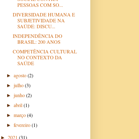
PESSOAS COM SO...
DIVERSIDADE HUMANA E
SUBJETIVIDADE NA
SAÚDE: DISCU...
INDEPENDÊNCIA DO
BRASIL: 200 ANOS
COMPETÊNCIA CULTURAL
NO CONTEXTO DA
SAÚDE
agosto
(2)
►
julho
(3)
►
junho
(2)
►
abril
(1)
►
março
(4)
►
fevereiro
(1)
►
2021
(31)
►