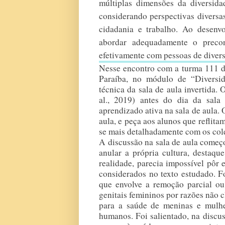
múltiplas dimensões da diversida
considerando perspectivas diversa
cidadania e trabalho. Ao desenvo
abordar adequadamente o precon
efetivamente com pessoas de divers
Nesse encontro com a turma 111 d
Paraíba, no módulo de “Diversi
técnica da sala de aula invertid
al., 2019) antes do dia da sala
aprendizado ativa na sala de aula. O
aula, e peça aos alunos que reflita
se mais detalhadamente com os cole
A discussão na sala de aula começ
a
nular a própria cultura, destaqu
realidade, parecia impossível pôr 
considerados no texto estudado. Fo
que envolve a remoção parcial ou 
genitais femininos por razões não cl
para a saúde de meninas e mulher
humanos. Foi salientado, na discus