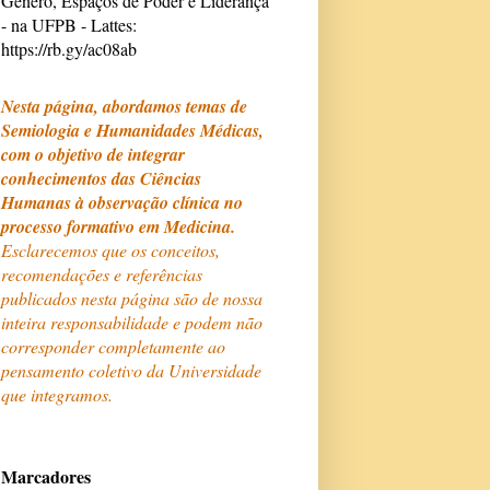
Gênero, Espaços de Poder e Liderança
- na UFPB - Lattes:
https://rb.gy/ac08ab
Nesta página, abordamos temas de
Semiologia e Humanidades Médicas,
com o objetivo de integrar
conhecimentos das Ciências
Humanas à observação clínica no
processo formativo em Medicina.
Esclarecemos que os conceitos,
recomendações e referências
publicados nesta página são de nossa
inteira responsabilidade e podem não
corresponder completamente ao
pensamento coletivo da Universidade
que integramos.
Marcadores