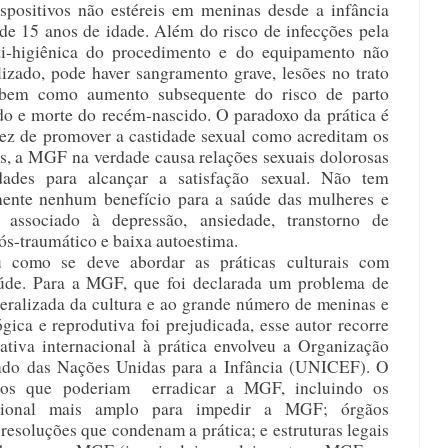
spositivos não estéreis em meninas desde a infância 
 de 15 anos de idade. Além do risco de infecções pela 
i-higiênica do procedimento e do equipamento não 
ilizado, pode haver sangramento grave, lesões no trato 
, bem como aumento subsequente do risco de parto 
o e morte do recém-nascido. O paradoxo da prática é 
ez de promover a castidade sexual como acreditam os 
es, a MGF na verdade causa relações sexuais dolorosas 
dades para alcançar a satisfação sexual. Não tem 
ente nenhum benefício para a saúde das mulheres e 
 associado à depressão, ansiedade, transtorno de 
pós-traumático e baixa autoestima.
 como se deve abordar as práticas culturais com 
úde. Para a MGF, que foi declarada um problema de 
eralizada da cultura e ao grande número de meninas e 
gica e reprodutiva foi prejudicada, esse autor recorre 
tiva internacional à prática envolveu a Organização 
do das Nações Unidas para a Infância (UNICEF). O 
rços que poderiam  erradicar a MGF, incluindo os 
nacional mais amplo para impedir a MGF; órgãos 
resoluções que condenam a prática; e estruturas legais 