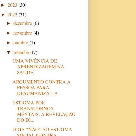
2023
(30)
►
2022
(31)
▼
dezembro
(6)
►
novembro
(4)
►
outubro
(1)
►
setembro
(7)
▼
UMA VIVÊNCIA DE
APRENDIZAGEM NA
SAÚDE
ARGUMENTO CONTRA A
PESSOA PARA
DESUMANIZÁ-LA
ESTIGMA POR
TRANSTORNOS
MENTAIS: A REVELAÇÃO
DO DI...
DIGA "NÃO" AO ESTIGMA
SOCIAL CONTRA