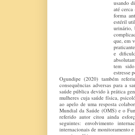
usando di
até cerca
forma ant
estéril ut
urinário
complicad
que, em v
praticant
e dificul
absolutam
tem sido
estresse 
Ogundipe (2020) também referiu
consequências adversas para a sa
saúde pública devido à prática gen
mulheres cuja saúde física, psicoló
ao apelo de uma resposta colabora
Mundial da Saúde (OMS) e o Fun
referido autor citou ainda esfo
seguintes: envolvimento inter
internacionais de monitoramento e 