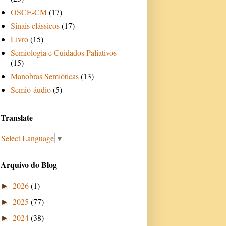
OSCE-CM
(17)
Sinais clássicos
(17)
Livro
(15)
Semiologia e Cuidados Paliativos
(15)
Manobras Semióticas
(13)
Semio-áudio
(5)
Translate
Select Language
▼
Arquivo do Blog
2026
(1)
►
2025
(77)
►
2024
(38)
►