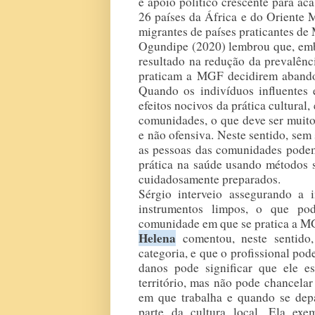
e apoio político crescente para a
26 países da África e do Oriente
migrantes de países praticantes de
Ogundipe (2020) lembrou que, embo
resultado na redução da prevalênci
praticam a MGF decidirem abandon
Quando os indivíduos influentes e
efeitos nocivos da prática cultural,
comunidades, o que deve ser muito
e não ofensiva. Neste sentido, sem s
as pessoas das comunidades podem
prática na saúde usando métodos su
cuidadosamente preparados.
Sérgio interveio assegurando a 
instrumentos limpos, o que pod
comunidade em que se pratica a M
Helena
 comentou, neste sentido
categoria, e que o profissional pode
danos pode significar que ele es
território, mas não pode chancel
em que trabalha e quando se depa
parte da cultura local. Ela exe