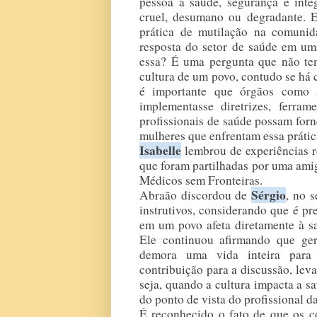
pessoa à saúde, segurança e integ
cruel, desumano ou degradante. E
prática de mutilação na comunida
resposta do setor de saúde em um
essa? É uma pergunta que não tem
cultura de um povo, contudo se há
é importante que órgãos como 
implementasse diretrizes, ferram
profissionais de saúde possam forn
mulheres que enfrentam essa prátic
Isabelle
 lembrou de experiências r
que foram partilhadas por uma amig
Médicos sem Fronteiras.
Sérgio
Abraão discordou de 
, no 
instrutivos, considerando que é pr
em um povo afeta diretamente à saú
Ele continuou afirmando que ger
demora uma vida inteira para 
contribuição para a discussão, lev
seja, quando a cultura impacta a s
do ponto de vista do profissional d
É reconhecido o fato de que os c