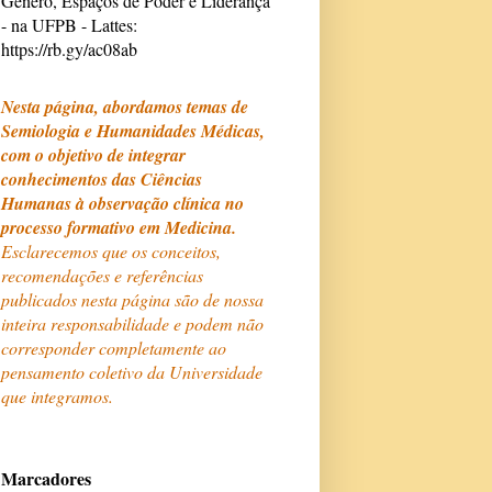
Gênero, Espaços de Poder e Liderança
- na UFPB - Lattes:
https://rb.gy/ac08ab
Nesta página, abordamos temas de
Semiologia e Humanidades Médicas,
com o objetivo de integrar
conhecimentos das Ciências
Humanas à observação clínica no
processo formativo em Medicina.
Esclarecemos que os conceitos,
recomendações e referências
publicados nesta página são de nossa
inteira responsabilidade e podem não
corresponder completamente ao
pensamento coletivo da Universidade
que integramos.
Marcadores