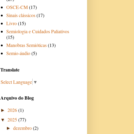
OSCE-CM
(17)
Sinais clássicos
(17)
Livro
(15)
Semiologia e Cuidados Paliativos
(15)
Manobras Semióticas
(13)
Semio-áudio
(5)
Translate
Select Language
▼
Arquivo do Blog
2026
(1)
►
2025
(77)
▼
dezembro
(2)
►