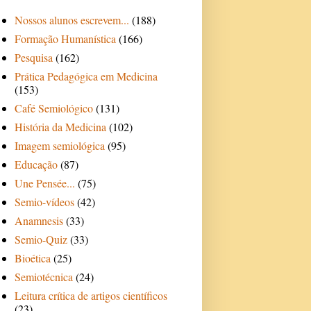
Nossos alunos escrevem...
(188)
Formação Humanística
(166)
Pesquisa
(162)
Prática Pedagógica em Medicina
(153)
Café Semiológico
(131)
História da Medicina
(102)
Imagem semiológica
(95)
Educação
(87)
Une Pensée...
(75)
Semio-vídeos
(42)
Anamnesis
(33)
Semio-Quiz
(33)
Bioética
(25)
Semiotécnica
(24)
Leitura crítica de artigos científicos
(23)