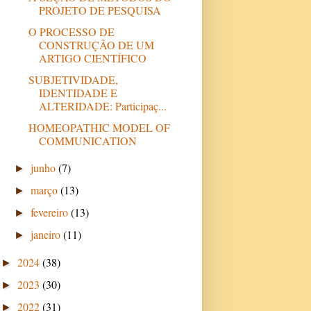
PROJETO DE PESQUISA
O PROCESSO DE
CONSTRUÇÃO DE UM
ARTIGO CIENTÍFICO
SUBJETIVIDADE,
IDENTIDADE E
ALTERIDADE: Participaç...
HOMEOPATHIC MODEL OF
COMMUNICATION
junho
(7)
►
março
(13)
►
fevereiro
(13)
►
janeiro
(11)
►
2024
(38)
►
2023
(30)
►
2022
(31)
►