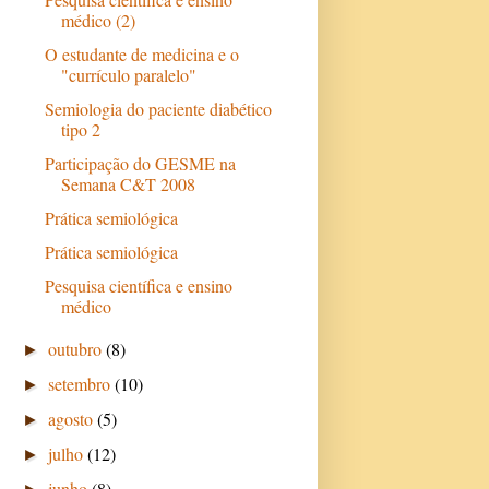
médico (2)
O estudante de medicina e o
"currículo paralelo"
Semiologia do paciente diabético
tipo 2
Participação do GESME na
Semana C&T 2008
Prática semiológica
Prática semiológica
Pesquisa científica e ensino
médico
outubro
(8)
►
setembro
(10)
►
agosto
(5)
►
julho
(12)
►
junho
(8)