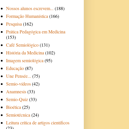
Nossos alunos escrevem...
(188)
Formação Humanística
(166)
Pesquisa
(162)
Prática Pedagógica em Medicina
(153)
Café Semiológico
(131)
História da Medicina
(102)
Imagem semiológica
(95)
Educação
(87)
Une Pensée...
(75)
Semio-vídeos
(42)
Anamnesis
(33)
Semio-Quiz
(33)
Bioética
(25)
Semiotécnica
(24)
Leitura crítica de artigos científicos
(23)