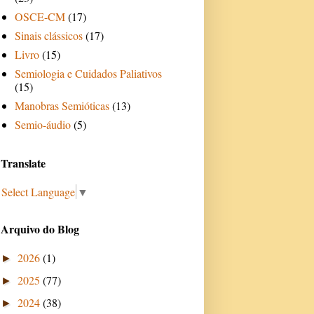
OSCE-CM
(17)
Sinais clássicos
(17)
Livro
(15)
Semiologia e Cuidados Paliativos
(15)
Manobras Semióticas
(13)
Semio-áudio
(5)
Translate
Select Language
▼
Arquivo do Blog
2026
(1)
►
2025
(77)
►
2024
(38)
►