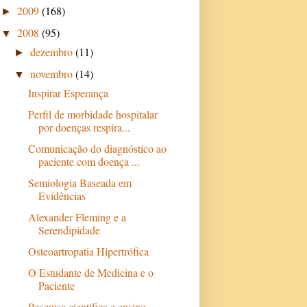
2009
(168)
►
2008
(95)
▼
dezembro
(11)
►
novembro
(14)
▼
Inspirar Esperança
Perfil de morbidade hospitalar
por doenças respira...
Comunicação do diagnóstico ao
paciente com doença ...
Semiologia Baseada em
Evidências
Alexander Fleming e a
Serendipidade
Osteoartropatia Hipertrófica
O Estudante de Medicina e o
Paciente
Pesquisa científica e ensino