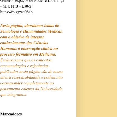
Gênero, Espaços de Poder e Liderança
- na UFPB - Lattes:
https://rb.gy/ac08ab
Nesta página, abordamos temas de
Semiologia e Humanidades Médicas,
com o objetivo de integrar
conhecimentos das Ciências
Humanas à observação clínica no
processo formativo em Medicina.
Esclarecemos que os conceitos,
recomendações e referências
publicados nesta página são de nossa
inteira responsabilidade e podem não
corresponder completamente ao
pensamento coletivo da Universidade
que integramos.
Marcadores