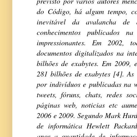
previsto por vários autores men
do Código, há algum tempo, c
inevitável da avalancha de 
conhecimentos publicados n
impressionantes. Em 2002, 
documentos digitalizados na int
bilhões de exabytes. Em 2009, e
281 bilhões de exabytes [4]. As
por indivíduos e publicadas na 
tweets, fóruns, chats, redes so
páginas web, noticias etc aum
2006 e 2009. Segundo Mark Hurd,
de informática Hewlett Packar
anos a quantidade de informaç